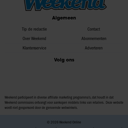
informatie over uw gebruik van onze site met onze
partners voor social media, adverteren en analyse. Deze
Algemeen
partners kunnen deze gegevens combineren met andere
informatie die u aan ze heeft verstrekt of die ze hebben
Tip de redactie
Contact
verzameld op basis van uw gebruik van hun services. U
gaat akkoord met onze cookies als u onze website blijft
Over Weekend
Abonnementen
gebruiken.
Klantenservice
Adverteren
Volg ons
Weekend participeert in diverse affiliate marketing programma’s, dat houdt in dat
Weekend commissies ontvangt voor aankopen middels links van retailers. Deze website
wordt niet gesponsord door de genoemde webwinkels.
© 2026 Weekend Online