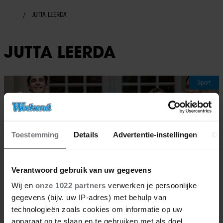
JUTTA LEERDA
JUTTA LEERDA
Sport
Toestemming
Details
Advertentie-instellingen
Ov
Verantwoord gebruik van uw gegevens
Wij en
onze 1022 partners
verwerken je persoonlijke
gegevens (bijv. uw IP-adres) met behulp van
technologieën zoals cookies om informatie op uw
apparaat op te slaan en te gebruiken met als doel