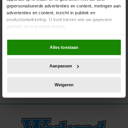
gepersonaliseerde advertenties en content, metingen aan
24/02/2026
advertenties en content, inzicht in publiek en
ORANJES STRALEN MET OLYMPISCHE
productontwikkeling. U kunt kiezen wie uw gegevens
MEDAILLEWINNAARS TIJDENS
gebruikt en met welke doelen.
FOTOMOMENT
Als u het toestaat, willen we ook graag:
Alles toestaan
Informatie verzamelen over uw geografische
locatie, die tot een paar meter nauwkeurig kan zijn
Uw apparaat identificeren door het actief te
Aanpassen
scannen op specifieke eigenschappen (fingerprinting)
Lees meer over hoe uw persoonlijke gegevens worden
verwerkt en stel uw voorkeuren in het
detailgedeelte
in.
Weigeren
U kunt uw toestemming op elk moment wijzigen of
intrekken in de Cookieverklaring.
We gebruiken cookies om content en advertenties te
personaliseren, om functies voor social media te bieden
en om ons websiteverkeer te analyseren. Ook delen we