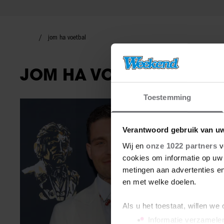
jom ha voetbal
JOM HA VOETBAL
Toestemming
Nieuws
Verantwoord gebruik van u
Wij en
onze 1022 partners
v
cookies om informatie op uw 
metingen aan advertenties en
en met welke doelen.
Als u het toestaat, willen we
Informatie verzamelen