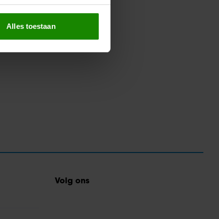
erprinting)
t
detailgedeelte
in. U kunt uw
Alles toestaan
 media te bieden en om ons
ze partners voor social
nformatie die u aan ze heeft
oord met onze cookies als u
Volg ons