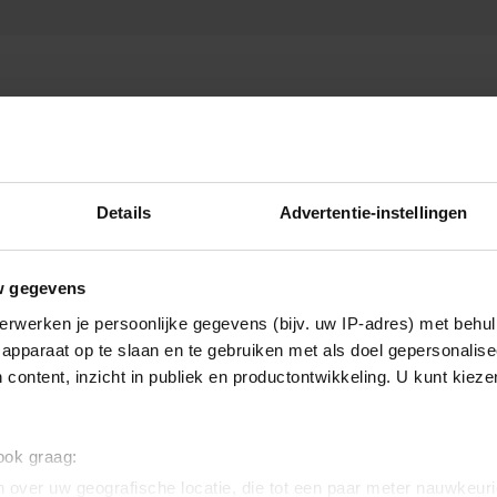
Details
Advertentie-instellingen
w gegevens
erwerken je persoonlijke gegevens (bijv. uw IP-adres) met behul
apparaat op te slaan en te gebruiken met als doel gepersonalise
 content, inzicht in publiek en productontwikkeling. U kunt kiez
 ook graag:
 over uw geografische locatie, die tot een paar meter nauwkeuri