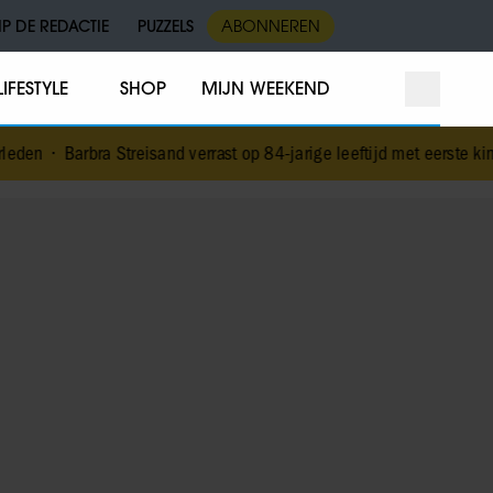
IP DE REDACTIE
PUZZELS
ABONNEREN
LIFESTYLE
SHOP
MIJN WEEKEND
en
•
Barbra Streisand verrast op 84-jarige leeftijd met eerste kinde