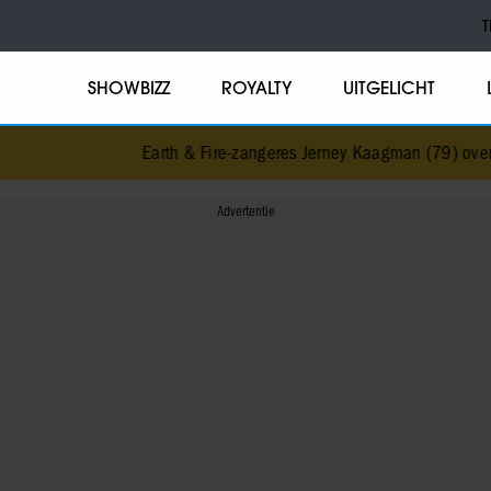
T
SHOWBIZZ
ROYALTY
UITGELICHT
Earth & Fire-zangeres Jerney Kaagman (79) overled