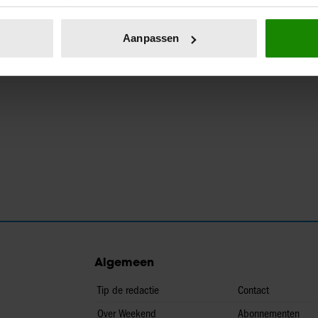
eren door het actief te scannen op specifieke eigenschappen (fing
onlijke gegevens worden verwerkt en stel uw voorkeuren in he
Aanpassen
jzigen of intrekken in de Cookieverklaring.
ent en advertenties te personaliseren, om functies voor social
. Ook delen we informatie over uw gebruik van onze site met on
e. Deze partners kunnen deze gegevens combineren met andere i
erzameld op basis van uw gebruik van hun services. U gaat akk
Algemeen
Tip de redactie
Contact
Over Weekend
Abonnementen