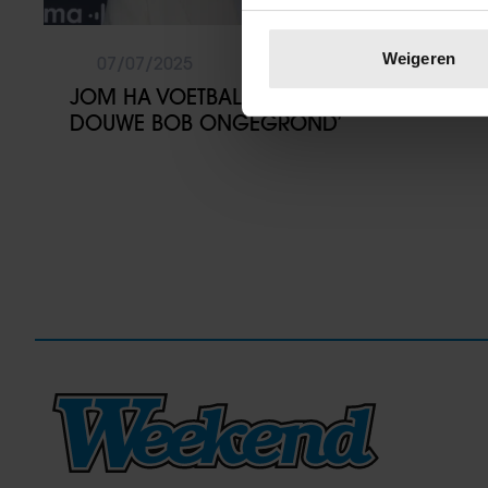
Uw apparaat identific
Lees meer over hoe uw perso
Weigeren
07/07/2025
toestemming op elk moment wi
JOM HA VOETBAL: ‘BEWERINGEN
DOUWE BOB ONGEGROND’
We gebruiken cookies om cont
websiteverkeer te analyseren
media, adverteren en analys
verstrekt of die ze hebben v
onze website blijft gebruiken.