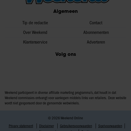
partners voor social media, adverteren en analyse. Deze
Algemeen
partners kunnen deze gegevens combineren met andere
informatie die u aan ze heeft verstrekt of die ze hebben
Tip de redactie
Contact
verzameld op basis van uw gebruik van hun services. U
Over Weekend
Abonnementen
gaat akkoord met onze cookies als u onze website blijft
Klantenservice
Adverteren
gebruiken.
Volg ons
Weekend participeert in diverse affiliate marketing programma’s, dat houdt in dat
Weekend commissies ontvangt voor aankopen middels links van retailers. Deze website
wordt niet gesponsord door de genoemde webwinkels.
© 2026 Weekend Online
Privacy statement
Disclaimer
Gebruikersvoorwaarden
Spelvoorwaarden