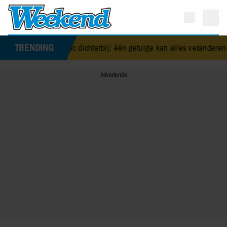
TRENDING
 over moord op 2Pac dichterbij: één getuige kan alles veranderen