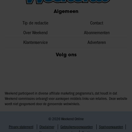
partners voor social media, adverteren en analyse. Deze
Algemeen
partners kunnen deze gegevens combineren met andere
informatie die u aan ze heeft verstrekt of die ze hebben
Tip de redactie
Contact
verzameld op basis van uw gebruik van hun services. U
Over Weekend
Abonnementen
gaat akkoord met onze cookies als u onze website blijft
Klantenservice
Adverteren
gebruiken.
Volg ons
Weekend participeert in diverse affiliate marketing programma’s, dat houdt in dat
Weekend commissies ontvangt voor aankopen middels links van retailers. Deze website
wordt niet gesponsord door de genoemde webwinkels.
© 2026 Weekend Online
Privacy statement
Disclaimer
Gebruikersvoorwaarden
Spelvoorwaarden