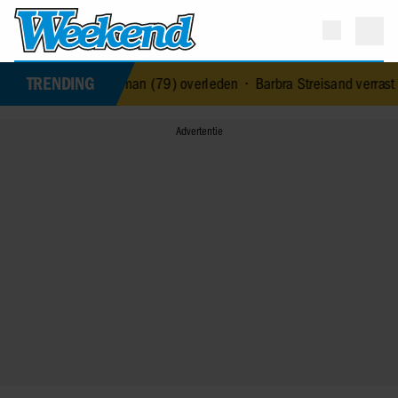
TRENDING
angeres Jerney Kaagman (79) overleden
•
Barbra Streisand verrast o