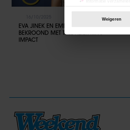
Informatie verzamelen
Uw apparaat identific
Lees meer over hoe uw perso
16/10/2025
Weigeren
toestemming op elk moment wi
EVA JINEK EN EMMA HEESTERS
BEKROOND MET TELEVIZIER-RING
We gebruiken cookies om cont
IMPACT
websiteverkeer te analyseren
media, adverteren en analys
verstrekt of die ze hebben v
onze website blijft gebruiken.