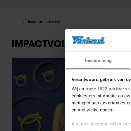
impactvolle interview
IMPACTVOLLE INTERVIEW
Toestemming
Nieuws
Verantwoord gebruik van u
Wij en
onze 1022 partners
v
cookies om informatie op uw 
metingen aan advertenties en
en met welke doelen.
Als u het toestaat, willen we