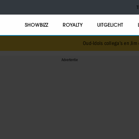
T
SHOWBIZZ
ROYALTY
UITGELICHT
Oud-Idols collega’s en Jim en J