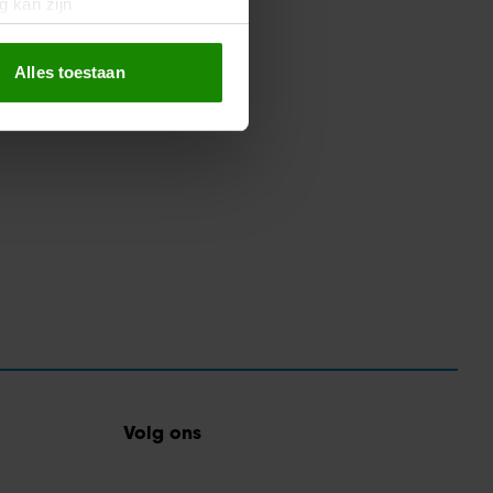
g kan zijn
erprinting)
t
detailgedeelte
in. U kunt uw
Alles toestaan
 media te bieden en om ons
ze partners voor social
nformatie die u aan ze heeft
oord met onze cookies als u
Volg ons