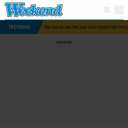
TRENDING
nlijke Borsato-misser: ‘Van scoop van het jaar naar zeperd van het jaa