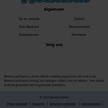
partners voor social media, adverteren en analyse. Deze
Algemeen
partners kunnen deze gegevens combineren met andere
informatie die u aan ze heeft verstrekt of die ze hebben
Tip de redactie
Contact
verzameld op basis van uw gebruik van hun services. U
Over Weekend
Abonnementen
gaat akkoord met onze cookies als u onze website blijft
Klantenservice
Adverteren
gebruiken.
Volg ons
Weekend participeert in diverse affiliate marketing programma’s, dat houdt in dat
Weekend commissies ontvangt voor aankopen middels links van retailers. Deze website
wordt niet gesponsord door de genoemde webwinkels.
© 2026 Weekend Online
Privacy statement
Disclaimer
Gebruikersvoorwaarden
Spelvoorwaarden