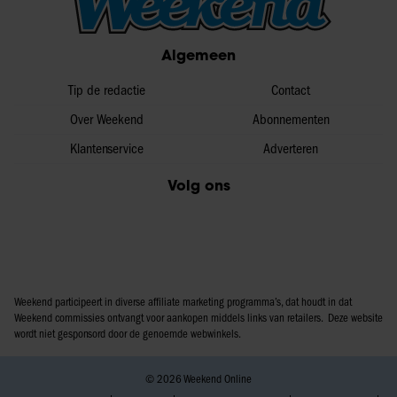
informatie over uw gebruik van onze site met onze
partners voor social media, adverteren en analyse. Deze
Algemeen
partners kunnen deze gegevens combineren met andere
informatie die u aan ze heeft verstrekt of die ze hebben
Tip de redactie
Contact
verzameld op basis van uw gebruik van hun services. U
gaat akkoord met onze cookies als u onze website blijft
Over Weekend
Abonnementen
gebruiken.
Klantenservice
Adverteren
Volg ons
Weekend participeert in diverse affiliate marketing programma’s, dat houdt in dat
Weekend commissies ontvangt voor aankopen middels links van retailers. Deze website
wordt niet gesponsord door de genoemde webwinkels.
© 2026 Weekend Online