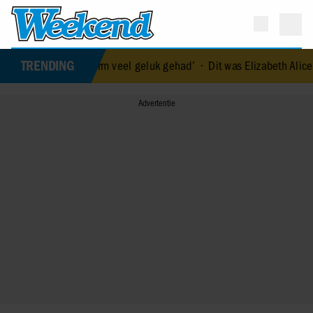
TRENDING
itels: ‘We hebben enorm veel geluk gehad’
•
Dit was Elizabeth Alice 