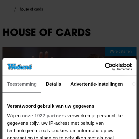
house of cards
HOUSE OF CARDS
Wereldsterren
Toestemming
Details
Advertentie-instellingen
Ov
Verantwoord gebruik van uw gegevens
Wij en
onze 1022 partners
verwerken je persoonlijke
gegevens (bijv. uw IP-adres) met behulp van
technologieën zoals cookies om informatie op uw
apparaat op te slaan en te gebruiken met als doel