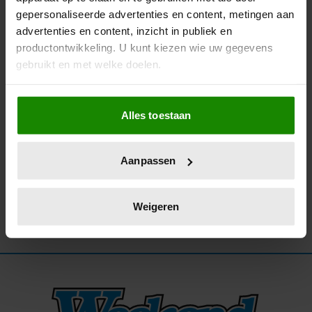
gepersonaliseerde advertenties en content, metingen aan
20/11/2025
advertenties en content, inzicht in publiek en
OSCARWINNAAR KEVIN SPACEY NU
productontwikkeling. U kunt kiezen wie uw gegevens
DAKLOOS, GECANCELD EN ZINGEND IN
gebruikt en met welke doelen.
CYPRUS
Als u het toestaat, willen we ook graag:
Alles toestaan
Informatie verzamelen over uw geografische
locatie, die tot een paar meter nauwkeurig kan zijn
Uw apparaat identificeren door het actief te
Aanpassen
scannen op specifieke eigenschappen (fingerprinting)
Lees meer over hoe uw persoonlijke gegevens worden
verwerkt en stel uw voorkeuren in het
detailgedeelte
in.
Weigeren
U kunt uw toestemming op elk moment wijzigen of
intrekken in de Cookieverklaring.
We gebruiken cookies om content en advertenties te
personaliseren, om functies voor social media te bieden
en om ons websiteverkeer te analyseren. Ook delen we