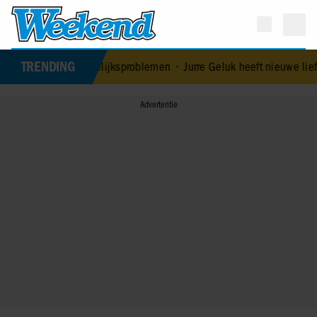
TRENDING
Edoardo ontkent huwelijksproblemen
•
Jurre Geluk heeft nieuwe lief