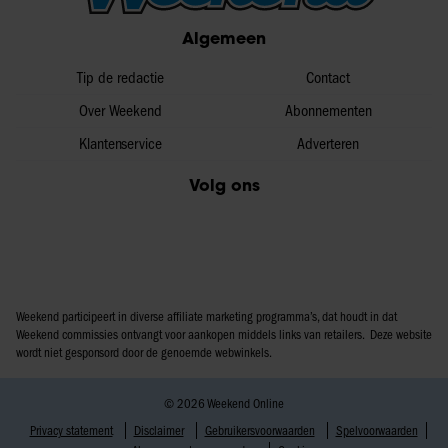
partners voor social media, adverteren en analyse. Deze
Algemeen
partners kunnen deze gegevens combineren met andere
informatie die u aan ze heeft verstrekt of die ze hebben
Tip de redactie
Contact
verzameld op basis van uw gebruik van hun services. U
Over Weekend
Abonnementen
gaat akkoord met onze cookies als u onze website blijft
Klantenservice
Adverteren
gebruiken.
Volg ons
Weekend participeert in diverse affiliate marketing programma’s, dat houdt in dat
Weekend commissies ontvangt voor aankopen middels links van retailers. Deze website
wordt niet gesponsord door de genoemde webwinkels.
© 2026 Weekend Online
Privacy statement
Disclaimer
Gebruikersvoorwaarden
Spelvoorwaarden