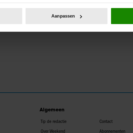
eren door het actief te scannen op specifieke eigenschappen (fing
onlijke gegevens worden verwerkt en stel uw voorkeuren in he
Aanpassen
jzigen of intrekken in de Cookieverklaring.
ent en advertenties te personaliseren, om functies voor social
. Ook delen we informatie over uw gebruik van onze site met on
e. Deze partners kunnen deze gegevens combineren met andere i
erzameld op basis van uw gebruik van hun services. U gaat akk
Algemeen
Tip de redactie
Contact
Over Weekend
Abonnementen