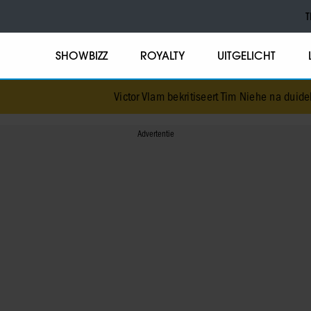
T
SHOWBIZZ
ROYALTY
UITGELICHT
Victor Vlam bekritiseert Tim Niehe na duidelijk