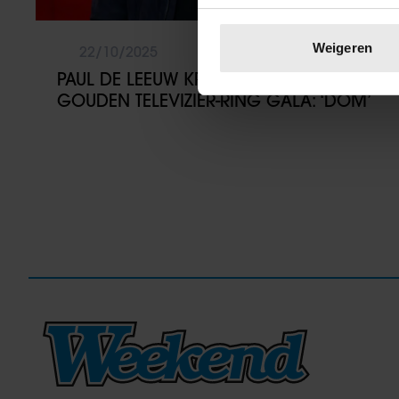
Uw apparaat identific
Lees meer over hoe uw perso
Weigeren
22/10/2025
toestemming op elk moment wi
PAUL DE LEEUW KRITISCH OVER
GOUDEN TELEVIZIER-RING GALA: ‘DOM’
We gebruiken cookies om cont
websiteverkeer te analyseren
media, adverteren en analys
verstrekt of die ze hebben v
onze website blijft gebruiken.