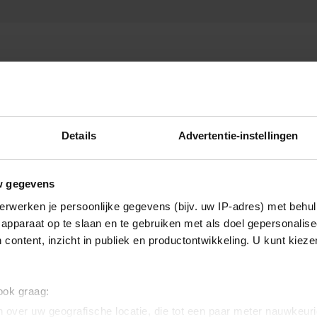
G GALA
Details
Advertentie-instellingen
w gegevens
erwerken je persoonlijke gegevens (bijv. uw IP-adres) met behul
apparaat op te slaan en te gebruiken met als doel gepersonalise
 content, inzicht in publiek en productontwikkeling. U kunt kiez
 ook graag:
 over uw geografische locatie, die tot een paar meter nauwkeuri