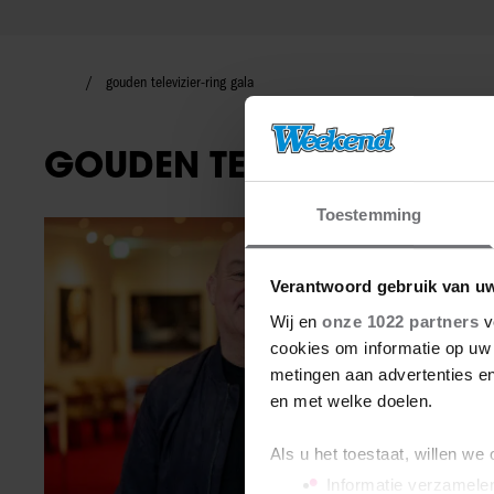
gouden televizier-ring gala
GOUDEN TELEVIZIER-RIN
Toestemming
TV-programma
Verantwoord gebruik van u
Wij en
onze 1022 partners
v
cookies om informatie op uw 
metingen aan advertenties en
en met welke doelen.
Als u het toestaat, willen we
Informatie verzamelen