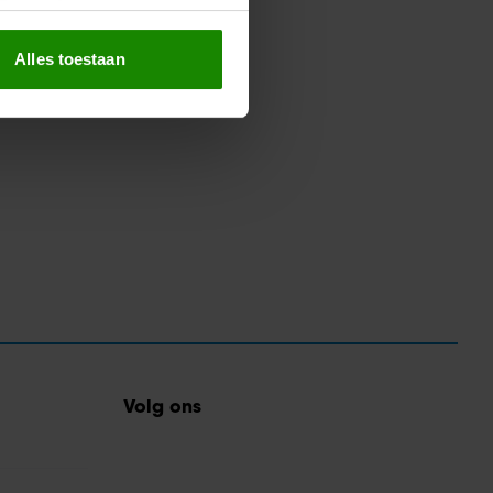
erprinting)
t
detailgedeelte
in. U kunt uw
Alles toestaan
 media te bieden en om ons
ze partners voor social
nformatie die u aan ze heeft
oord met onze cookies als u
Volg ons