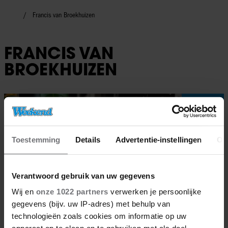
Francis van Broekhuizen
FRANCIS VAN
BROEKHUIZEN
Interviews
Toestemming
Details
Advertentie-instellingen
Ov
Verantwoord gebruik van uw gegevens
Wij en
onze 1022 partners
verwerken je persoonlijke
gegevens (bijv. uw IP-adres) met behulp van
technologieën zoals cookies om informatie op uw