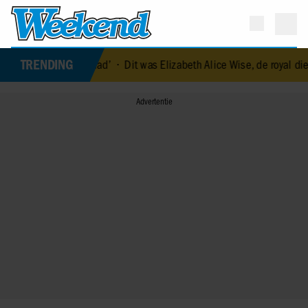
TRENDING
enorm veel geluk gehad’
•
Dit was Elizabeth Alice Wise, de royal die