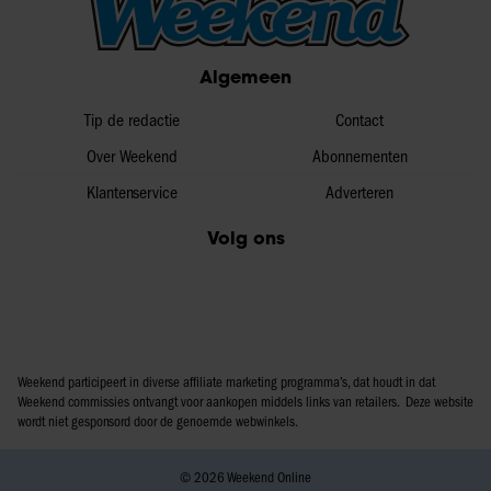
informatie over uw gebruik van onze site met onze
partners voor social media, adverteren en analyse. Deze
partners kunnen deze gegevens combineren met andere
Algemeen
informatie die u aan ze heeft verstrekt of die ze hebben
Tip de redactie
Contact
verzameld op basis van uw gebruik van hun services. U
gaat akkoord met onze cookies als u onze website blijft
Over Weekend
Abonnementen
gebruiken.
Klantenservice
Adverteren
Volg ons
Weekend participeert in diverse affiliate marketing programma’s, dat houdt in dat
Weekend commissies ontvangt voor aankopen middels links van retailers. Deze website
wordt niet gesponsord door de genoemde webwinkels.
© 2026 Weekend Online