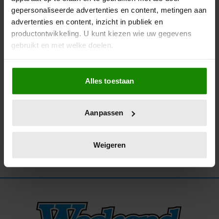
gepersonaliseerde advertenties en content, metingen aan
28/11/2025
advertenties en content, inzicht in publiek en
BOOS VERWIJDERT FRAGMENT OVER
productontwikkeling. U kunt kiezen wie uw gegevens
VERMEENDE HITLERGROETEN BIJ
gebruikt en met welke doelen.
FEYENOORD
Als u het toestaat, willen we ook graag:
Alles toestaan
Informatie verzamelen over uw geografische
locatie, die tot een paar meter nauwkeurig kan zijn
Uw apparaat identificeren door het actief te
Aanpassen
scannen op specifieke eigenschappen (fingerprinting)
Lees meer over hoe uw persoonlijke gegevens worden
verwerkt en stel uw voorkeuren in het
detailgedeelte
in.
Weigeren
U kunt uw toestemming op elk moment wijzigen of
intrekken in de Cookieverklaring.
We gebruiken cookies om content en advertenties te
personaliseren, om functies voor social media te bieden
en om ons websiteverkeer te analyseren. Ook delen we