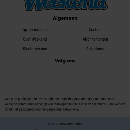
informatie over uw gebruik van onze site met onze
partners voor social media, adverteren en analyse. Deze
Algemeen
partners kunnen deze gegevens combineren met andere
informatie die u aan ze heeft verstrekt of die ze hebben
Tip de redactie
Contact
verzameld op basis van uw gebruik van hun services. U
gaat akkoord met onze cookies als u onze website blijft
Over Weekend
Abonnementen
gebruiken.
Klantenservice
Adverteren
Volg ons
Weekend participeert in diverse affiliate marketing programma’s, dat houdt in dat
Weekend commissies ontvangt voor aankopen middels links van retailers. Deze website
wordt niet gesponsord door de genoemde webwinkels.
© 2026 Weekend Online