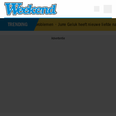
TRENDING
do ontkent huwelijksproblemen
•
Jurre Geluk heeft nieuwe liefde na 