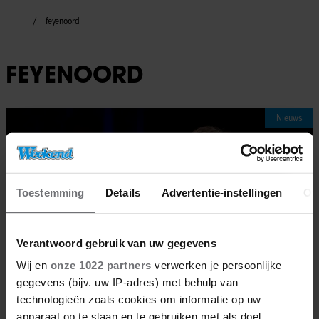
feyenoord
FEYENOORD
Nieuws
Toestemming
Details
Advertentie-instellingen
Ov
Verantwoord gebruik van uw gegevens
Wij en
onze 1022 partners
verwerken je persoonlijke
gegevens (bijv. uw IP-adres) met behulp van
technologieën zoals cookies om informatie op uw
apparaat op te slaan en te gebruiken met als doel