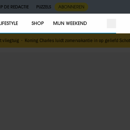
IP DE REDACTIE
PUZZELS
ABONNEREN
LIFESTYLE
SHOP
MIJN WEEKEND
egtuig
•
Koning Charles luidt zomervakantie in op geliefd Schots l