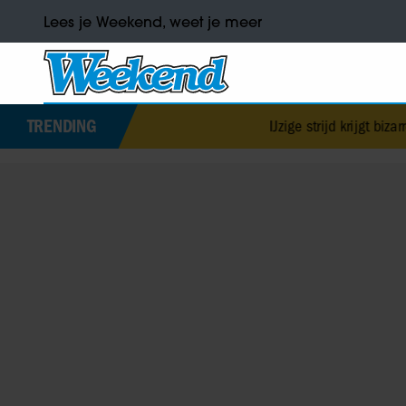
Lees je Weekend, weet je meer
TRENDING
IJzige strijd krijgt bizarre