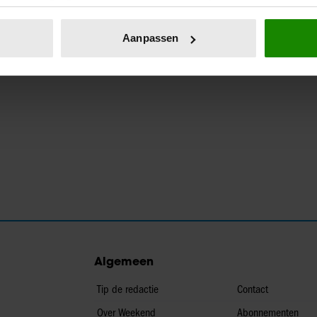
eren door het actief te scannen op specifieke eigenschappen (fing
onlijke gegevens worden verwerkt en stel uw voorkeuren in he
Aanpassen
jzigen of intrekken in de Cookieverklaring.
ent en advertenties te personaliseren, om functies voor social
. Ook delen we informatie over uw gebruik van onze site met on
e. Deze partners kunnen deze gegevens combineren met andere i
erzameld op basis van uw gebruik van hun services. U gaat akk
Algemeen
Tip de redactie
Contact
Over Weekend
Abonnementen