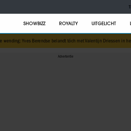
T
SHOWBIZZ
ROYALTY
UITGELICHT
 wending: Yves Berendse belandt tóch met Valentijn Driessen in het vli