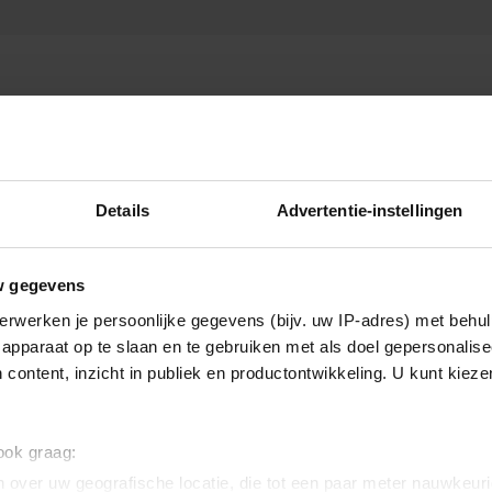
Details
Advertentie-instellingen
w gegevens
erwerken je persoonlijke gegevens (bijv. uw IP-adres) met behul
apparaat op te slaan en te gebruiken met als doel gepersonalise
 content, inzicht in publiek en productontwikkeling. U kunt kiez
 ook graag:
 over uw geografische locatie, die tot een paar meter nauwkeuri