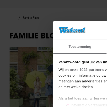
Familie Blom
FAMILIE BLOM
Toestemming
Nieuws
Verantwoord gebruik van u
Wij en
onze 1022 partners
v
cookies om informatie op uw 
metingen aan advertenties en
en met welke doelen.
Als u het toestaat, willen we
Informatie verzamelen