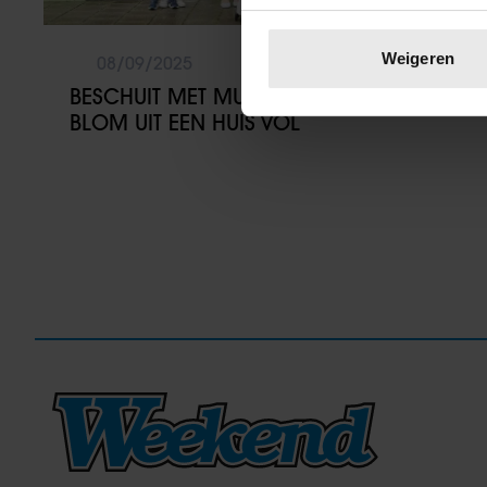
Uw apparaat identific
Lees meer over hoe uw perso
Weigeren
08/09/2025
toestemming op elk moment wi
BESCHUIT MET MUISJES BIJ FAMILIE
BLOM UIT EEN HUIS VOL
We gebruiken cookies om cont
websiteverkeer te analyseren
media, adverteren en analys
verstrekt of die ze hebben v
onze website blijft gebruiken.