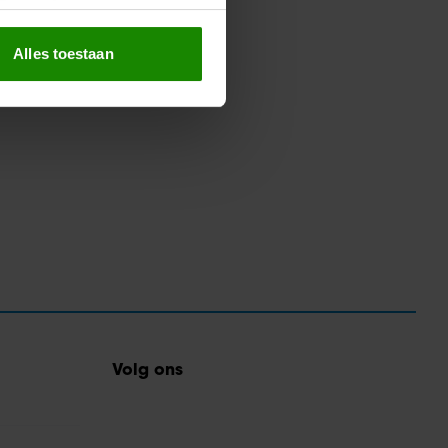
erprinting)
t
detailgedeelte
in. U kunt uw
Alles toestaan
 media te bieden en om ons
ze partners voor social
nformatie die u aan ze heeft
oord met onze cookies als u
Volg ons