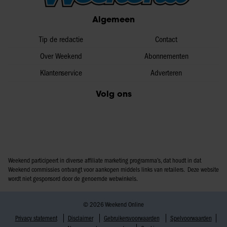
partners voor social media, adverteren en analyse. Deze
Algemeen
partners kunnen deze gegevens combineren met andere
informatie die u aan ze heeft verstrekt of die ze hebben
Tip de redactie
Contact
verzameld op basis van uw gebruik van hun services. U
Over Weekend
Abonnementen
gaat akkoord met onze cookies als u onze website blijft
Klantenservice
Adverteren
gebruiken.
Volg ons
Weekend participeert in diverse affiliate marketing programma’s, dat houdt in dat
Weekend commissies ontvangt voor aankopen middels links van retailers. Deze website
wordt niet gesponsord door de genoemde webwinkels.
© 2026 Weekend Online
Privacy statement
Disclaimer
Gebruikersvoorwaarden
Spelvoorwaarden