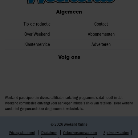
partners voor social media, adverteren en analyse. Deze
Algemeen
partners kunnen deze gegevens combineren met andere
informatie die u aan ze heeft verstrekt of die ze hebben
Tip de redactie
Contact
verzameld op basis van uw gebruik van hun services. U
Over Weekend
Abonnementen
gaat akkoord met onze cookies als u onze website blijft
Klantenservice
Adverteren
gebruiken.
Volg ons
Weekend participeert in diverse affiliate marketing programma’s, dat houdt in dat
Weekend commissies ontvangt voor aankopen middels links van retailers. Deze website
wordt niet gesponsord door de genoemde webwinkels.
© 2026 Weekend Online
Privacy statement
Disclaimer
Gebruikersvoorwaarden
Spelvoorwaarden