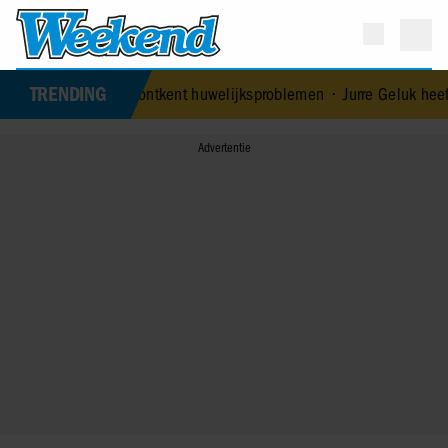
TRENDING
 echtgenoot Edoardo ontkent huwelijksproblemen
•
Jurre Geluk heeft