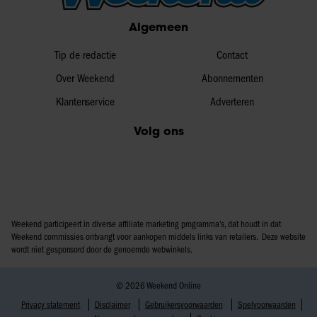
partners voor social media, adverteren en analyse. Deze
Algemeen
partners kunnen deze gegevens combineren met andere
informatie die u aan ze heeft verstrekt of die ze hebben
Tip de redactie
Contact
verzameld op basis van uw gebruik van hun services. U
Over Weekend
Abonnementen
gaat akkoord met onze cookies als u onze website blijft
Klantenservice
Adverteren
gebruiken.
Volg ons
Weekend participeert in diverse affiliate marketing programma’s, dat houdt in dat
Weekend commissies ontvangt voor aankopen middels links van retailers. Deze website
wordt niet gesponsord door de genoemde webwinkels.
© 2026 Weekend Online
Privacy statement
Disclaimer
Gebruikersvoorwaarden
Spelvoorwaarden