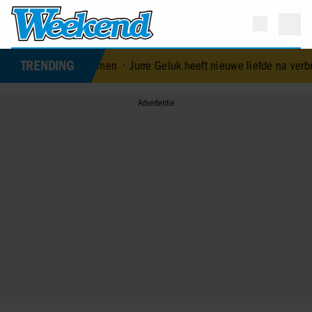
TRENDING
kent huwelijksproblemen
•
Jurre Geluk heeft nieuwe liefde na verbr