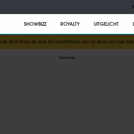
T
SHOWBIZZ
ROYALTY
UITGELICHT
 Alice Wise, de royal die terechtstond voor de dood van haar baby
•