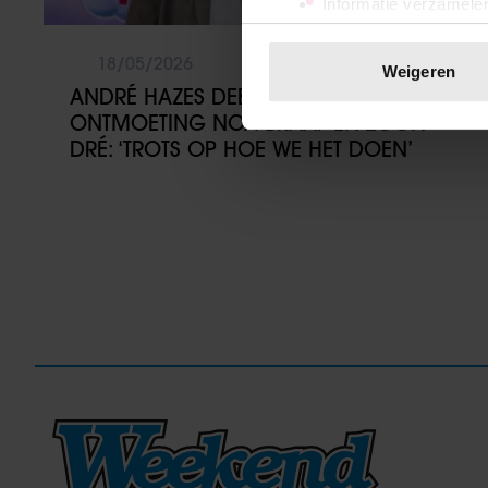
Informatie verzamelen
Uw apparaat identific
Lees meer over hoe uw perso
18/05/2026
Weigeren
toestemming op elk moment wi
ANDRÉ HAZES DEELT BEELDEN VAN
ONTMOETING NOA BRAAF EN ZOON
We gebruiken cookies om cont
DRÉ: ‘TROTS OP HOE WE HET DOEN’
websiteverkeer te analyseren
media, adverteren en analys
verstrekt of die ze hebben v
onze website blijft gebruiken.