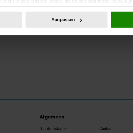
 over uw geografische locatie, die tot een paar meter nauwkeuri
eren door het actief te scannen op specifieke eigenschappen (fing
onlijke gegevens worden verwerkt en stel uw voorkeuren in he
Aanpassen
jzigen of intrekken in de Cookieverklaring.
ent en advertenties te personaliseren, om functies voor social
. Ook delen we informatie over uw gebruik van onze site met on
e. Deze partners kunnen deze gegevens combineren met andere i
erzameld op basis van uw gebruik van hun services. U gaat akk
Algemeen
Tip de redactie
Contact