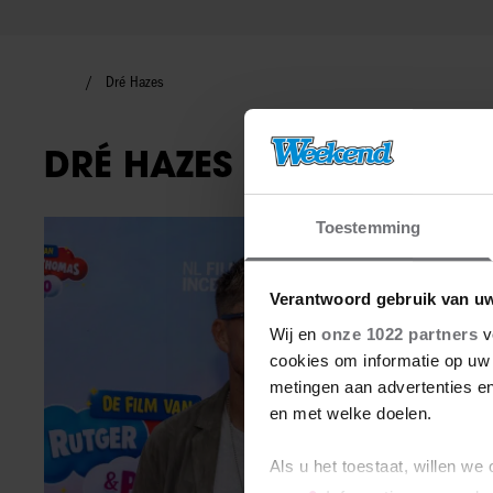
Dré Hazes
DRÉ HAZES
Toestemming
Nieuws
Verantwoord gebruik van u
Wij en
onze 1022 partners
v
cookies om informatie op uw 
metingen aan advertenties en
en met welke doelen.
Als u het toestaat, willen we