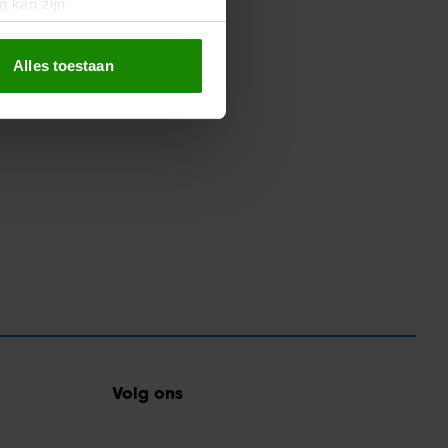
g kan zijn
erprinting)
t
detailgedeelte
in. U kunt uw
Alles toestaan
 media te bieden en om ons
ze partners voor social
nformatie die u aan ze heeft
oord met onze cookies als u
Volg ons