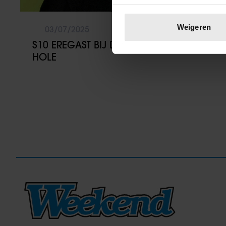
Uw apparaat identific
Lees meer over hoe uw perso
Weigeren
03/07/2025
toestemming op elk moment wi
S10 EREGAST BIJ DOWN THE RABBIT
HOLE
We gebruiken cookies om cont
websiteverkeer te analyseren
media, adverteren en analys
verstrekt of die ze hebben v
onze website blijft gebruiken.