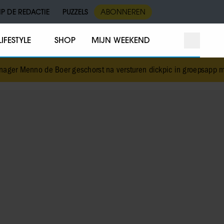
IP DE REDACTIE
PUZZELS
ABONNEREN
LIFESTYLE
SHOP
MIJN WEEKEND
Menno de Boer geschorst na versturen dickpic in groepsapp met c