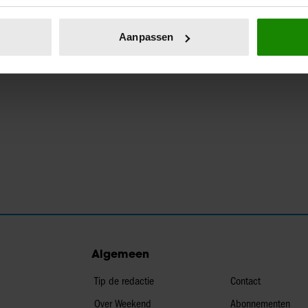
eren door het actief te scannen op specifieke eigenschappen (fing
onlijke gegevens worden verwerkt en stel uw voorkeuren in he
Aanpassen
jzigen of intrekken in de Cookieverklaring.
ent en advertenties te personaliseren, om functies voor social
. Ook delen we informatie over uw gebruik van onze site met on
e. Deze partners kunnen deze gegevens combineren met andere i
erzameld op basis van uw gebruik van hun services. U gaat akk
Algemeen
Tip de redactie
Contact
Over Weekend
Abonnementen