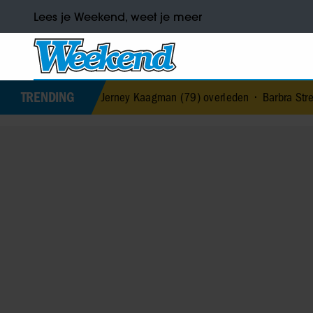
Lees je Weekend, weet je meer
TRENDING
h & Fire-zangeres Jerney Kaagman (79) overleden
•
Barbra Streisan