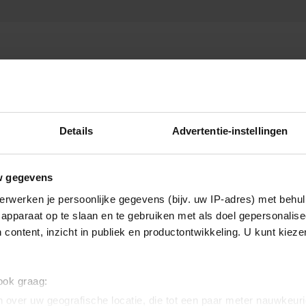
Details
Advertentie-instellingen
w gegevens
erwerken je persoonlijke gegevens (bijv. uw IP-adres) met behul
apparaat op te slaan en te gebruiken met als doel gepersonalise
 content, inzicht in publiek en productontwikkeling. U kunt kiez
 ook graag:
 over uw geografische locatie, die tot een paar meter nauwkeuri