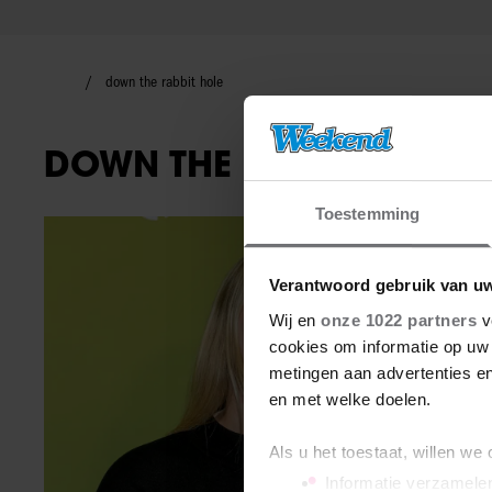
down the rabbit hole
DOWN THE RABBIT HOLE
Toestemming
BN'ers
Verantwoord gebruik van u
Wij en
onze 1022 partners
v
cookies om informatie op uw 
metingen aan advertenties en
en met welke doelen.
Als u het toestaat, willen we
Informatie verzamelen