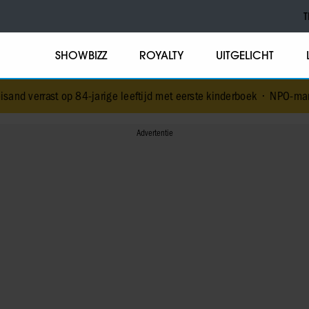
T
SHOWBIZZ
ROYALTY
UITGELICHT
d verrast op 84-jarige leeftijd met eerste kinderboek
•
NPO-manager 