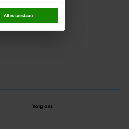
erprinting)
t
detailgedeelte
in. U kunt uw
Alles toestaan
 media te bieden en om ons
ze partners voor social
nformatie die u aan ze heeft
oord met onze cookies als u
Volg ons