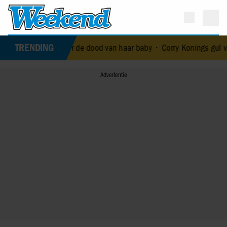
TRENDING
 die terechtstond voor de dood van haar baby
•
Corry Konings gul vo