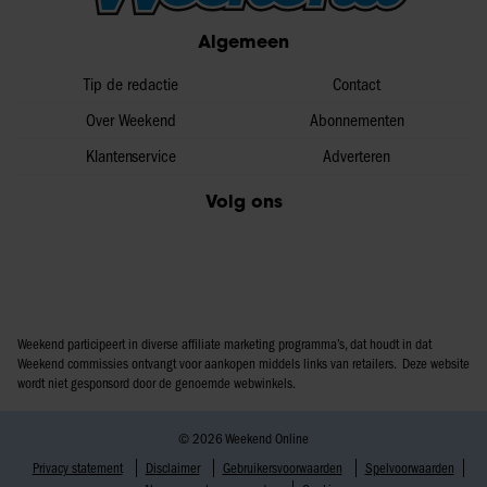
partners voor social media, adverteren en analyse. Deze
Algemeen
partners kunnen deze gegevens combineren met andere
informatie die u aan ze heeft verstrekt of die ze hebben
Tip de redactie
Contact
verzameld op basis van uw gebruik van hun services. U
Over Weekend
Abonnementen
gaat akkoord met onze cookies als u onze website blijft
Klantenservice
Adverteren
gebruiken.
Volg ons
Weekend participeert in diverse affiliate marketing programma’s, dat houdt in dat
Weekend commissies ontvangt voor aankopen middels links van retailers. Deze website
wordt niet gesponsord door de genoemde webwinkels.
© 2026 Weekend Online
Privacy statement
Disclaimer
Gebruikersvoorwaarden
Spelvoorwaarden