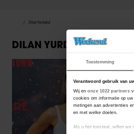
Dilan Yurdakul
DILAN YURDAKUL
Toestemming
BN'ers
Verantwoord gebruik van u
Wij en
onze 1022 partners
v
cookies om informatie op uw 
metingen aan advertenties en
en met welke doelen.
Als u het toestaat, willen we