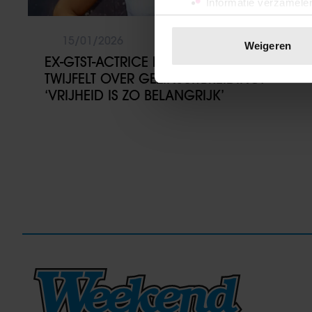
Informatie verzamelen
Uw apparaat identific
Lees meer over hoe uw perso
15/01/2026
Weigeren
toestemming op elk moment wi
EX-GTST-ACTRICE DILAN YURDAKUL
TWIJFELT OVER GEZINSUITBREIDING:
We gebruiken cookies om cont
‘VRIJHEID IS ZO BELANGRIJK’
websiteverkeer te analyseren
media, adverteren en analys
verstrekt of die ze hebben v
onze website blijft gebruiken.