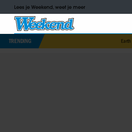
Lees je Weekend, weet je meer
TRENDING
Earth & F