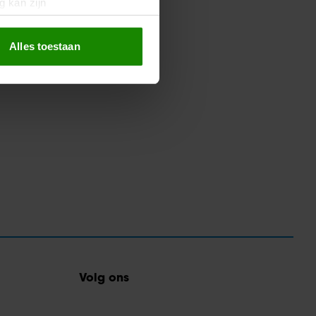
g kan zijn
erprinting)
t
detailgedeelte
in. U kunt uw
Alles toestaan
 media te bieden en om ons
ze partners voor social
nformatie die u aan ze heeft
oord met onze cookies als u
Volg ons