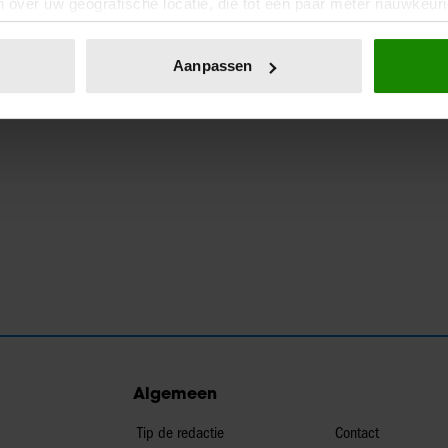
 over uw geografische locatie, die tot een paar meter nauwkeuri
eren door het actief te scannen op specifieke eigenschappen (fing
onlijke gegevens worden verwerkt en stel uw voorkeuren in he
Aanpassen
jzigen of intrekken in de Cookieverklaring.
ent en advertenties te personaliseren, om functies voor social
. Ook delen we informatie over uw gebruik van onze site met on
e. Deze partners kunnen deze gegevens combineren met andere i
erzameld op basis van uw gebruik van hun services. U gaat akk
Algemeen
Tip de redactie
Contact