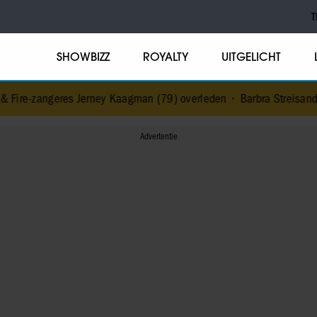
T
SHOWBIZZ
ROYALTY
UITGELICHT
ire-zangeres Jerney Kaagman (79) overleden
•
Barbra Streisand ver