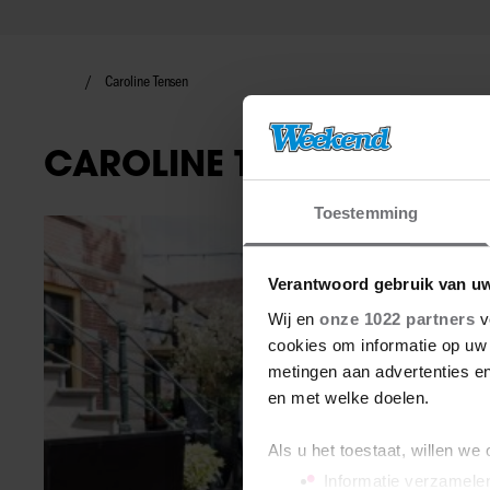
Caroline Tensen
CAROLINE TENSEN
Toestemming
TV-programma
Verantwoord gebruik van u
Wij en
onze 1022 partners
v
cookies om informatie op uw 
metingen aan advertenties en
en met welke doelen.
Als u het toestaat, willen we
Informatie verzamelen