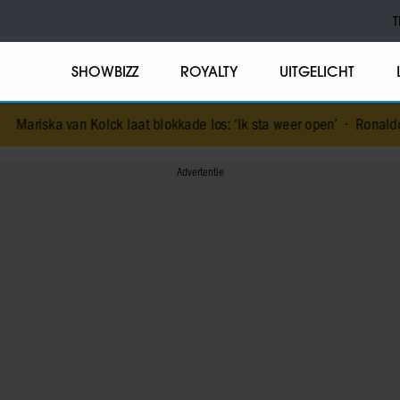
T
SHOWBIZZ
ROYALTY
UITGELICHT
Mariska van Kolck laat blokkade los: ‘Ik sta weer open’
•
Ronaldo’s 