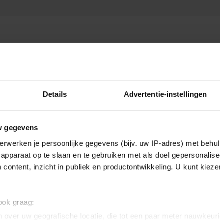
Details
Advertentie-instellingen
BN'ers
w gegevens
erwerken je persoonlijke gegevens (bijv. uw IP-adres) met behul
apparaat op te slaan en te gebruiken met als doel gepersonalise
 content, inzicht in publiek en productontwikkeling. U kunt kiez
 ook graag:
 over uw geografische locatie, die tot een paar meter nauwkeuri