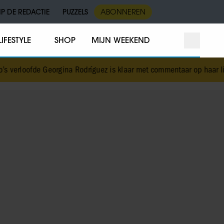
IP DE REDACTIE
PUZZELS
ABONNEREN
LIFESTYLE
SHOP
MIJN WEEKEND
verloofde Georgina Rodríguez is klaar met commentaar op haar lic