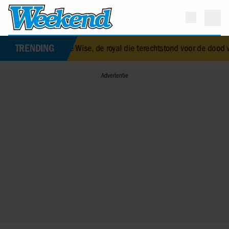
TRENDING
t was Elizabeth Alice Wise, de royal die terechtstond voor de dood v