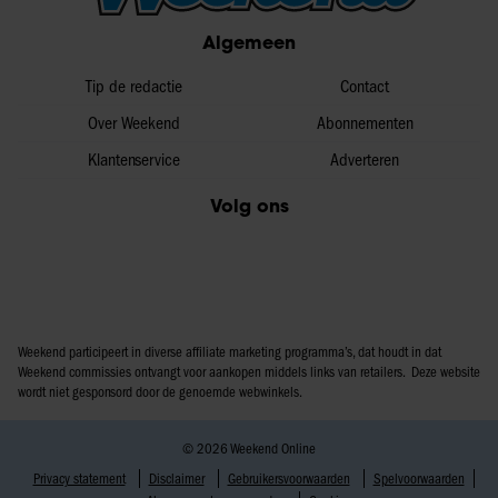
partners voor social media, adverteren en analyse. Deze
Algemeen
partners kunnen deze gegevens combineren met andere
informatie die u aan ze heeft verstrekt of die ze hebben
Tip de redactie
Contact
verzameld op basis van uw gebruik van hun services. U
Over Weekend
Abonnementen
gaat akkoord met onze cookies als u onze website blijft
Klantenservice
Adverteren
gebruiken.
Volg ons
Weekend participeert in diverse affiliate marketing programma’s, dat houdt in dat
Weekend commissies ontvangt voor aankopen middels links van retailers. Deze website
wordt niet gesponsord door de genoemde webwinkels.
© 2026 Weekend Online
Privacy statement
Disclaimer
Gebruikersvoorwaarden
Spelvoorwaarden