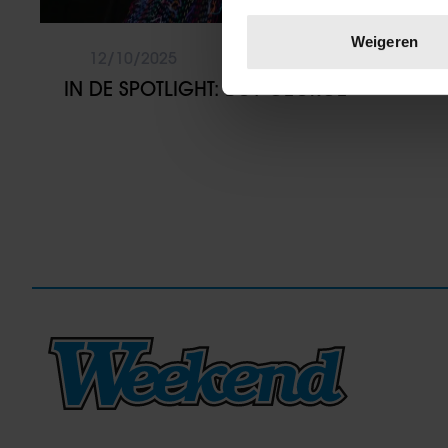
Uw apparaat identific
Lees meer over hoe uw perso
Weigeren
toestemming op elk moment wi
12/10/2025
IN DE SPOTLIGHT: BOY GEORGE
We gebruiken cookies om cont
websiteverkeer te analyseren
media, adverteren en analys
verstrekt of die ze hebben v
onze website blijft gebruiken.