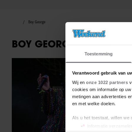
Boy George
BOY GEORGE
Toestemming
In de spotlight
Verantwoord gebruik van u
Wij en
onze 1022 partners
v
cookies om informatie op uw 
metingen aan advertenties en
en met welke doelen.
Als u het toestaat, willen we
Informatie verzamelen