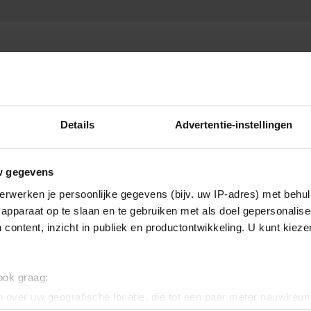
Details
Advertentie-instellingen
w gegevens
erwerken je persoonlijke gegevens (bijv. uw IP-adres) met behul
apparaat op te slaan en te gebruiken met als doel gepersonalise
 content, inzicht in publiek en productontwikkeling. U kunt kiez
 ook graag:
 over uw geografische locatie, die tot een paar meter nauwkeuri