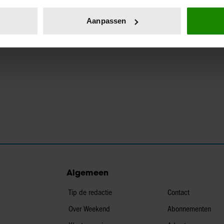
eren door het actief te scannen op specifieke eigenschappen (fing
onlijke gegevens worden verwerkt en stel uw voorkeuren in he
Aanpassen
jzigen of intrekken in de Cookieverklaring.
ent en advertenties te personaliseren, om functies voor social
. Ook delen we informatie over uw gebruik van onze site met on
e. Deze partners kunnen deze gegevens combineren met andere i
erzameld op basis van uw gebruik van hun services. U gaat akk
Algemeen
Tip de redactie
Contact
Over Weekend
Abonnementen