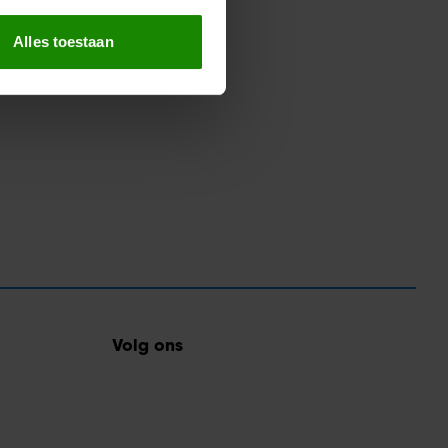
erprinting)
t
detailgedeelte
in. U kunt uw
Alles toestaan
 media te bieden en om ons
ze partners voor social
nformatie die u aan ze heeft
oord met onze cookies als u
Volg ons