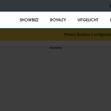
T
SHOWBIZZ
ROYALTY
UITGELICHT
Prinses Beatrice’s echtgenoot 