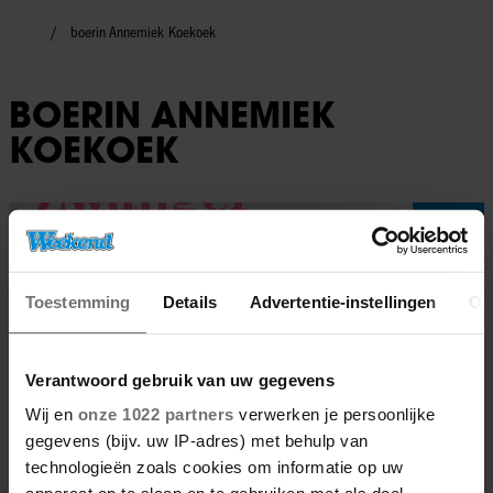
boerin Annemiek Koekoek
BOERIN ANNEMIEK
KOEKOEK
BN'ers
Toestemming
Details
Advertentie-instellingen
Ov
Verantwoord gebruik van uw gegevens
Wij en
onze 1022 partners
verwerken je persoonlijke
gegevens (bijv. uw IP-adres) met behulp van
technologieën zoals cookies om informatie op uw