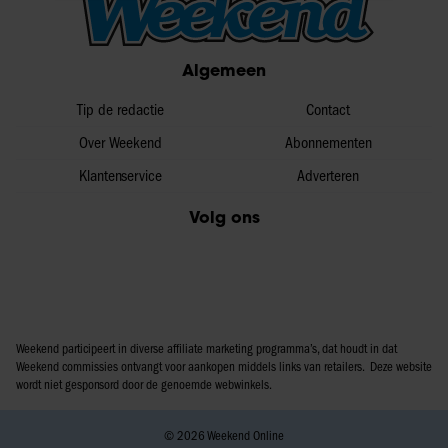
informatie over uw gebruik van onze site met onze
partners voor social media, adverteren en analyse. Deze
partners kunnen deze gegevens combineren met andere
Algemeen
informatie die u aan ze heeft verstrekt of die ze hebben
Tip de redactie
Contact
verzameld op basis van uw gebruik van hun services. U
gaat akkoord met onze cookies als u onze website blijft
Over Weekend
Abonnementen
gebruiken.
Klantenservice
Adverteren
Volg ons
Weekend participeert in diverse affiliate marketing programma’s, dat houdt in dat
Weekend commissies ontvangt voor aankopen middels links van retailers. Deze website
wordt niet gesponsord door de genoemde webwinkels.
© 2026 Weekend Online