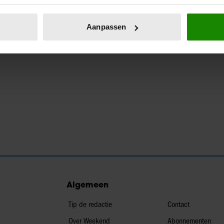
eren door het actief te scannen op specifieke eigenschappen (fing
onlijke gegevens worden verwerkt en stel uw voorkeuren in he
Aanpassen
jzigen of intrekken in de Cookieverklaring.
ent en advertenties te personaliseren, om functies voor social
. Ook delen we informatie over uw gebruik van onze site met on
e. Deze partners kunnen deze gegevens combineren met andere i
erzameld op basis van uw gebruik van hun services. U gaat akk
Algemeen
Tip de redactie
Contact
Over Weekend
Abonnementen