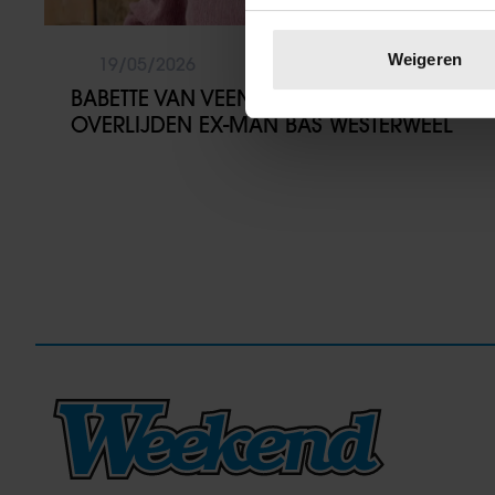
Uw apparaat identific
Lees meer over hoe uw perso
Weigeren
19/05/2026
toestemming op elk moment wi
BABETTE VAN VEEN REAGEERT OP
OVERLIJDEN EX-MAN BAS WESTERWEEL
We gebruiken cookies om cont
websiteverkeer te analyseren
media, adverteren en analys
verstrekt of die ze hebben v
onze website blijft gebruiken.