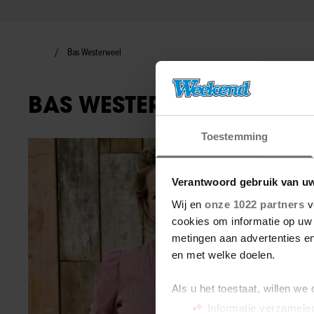
Bas Westerweel
BAS WESTERWEEL
Toestemming
Nieuws
Verantwoord gebruik van u
Wij en
onze 1022 partners
v
cookies om informatie op uw 
metingen aan advertenties en
en met welke doelen.
Als u het toestaat, willen we
Informatie verzamelen