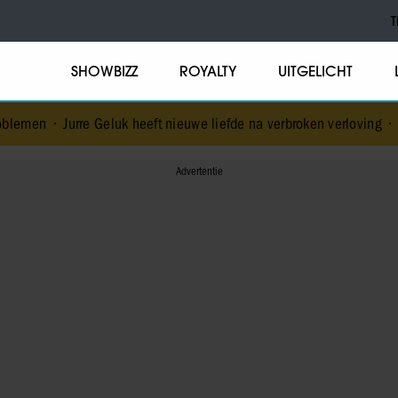
T
SHOWBIZZ
ROYALTY
UITGELICHT
emen
•
Jurre Geluk heeft nieuwe liefde na verbroken verloving
•
Voo