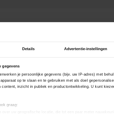
Details
Advertentie-instellingen
w gegevens
erwerken je persoonlijke gegevens (bijv. uw IP-adres) met behul
apparaat op te slaan en te gebruiken met als doel gepersonalise
 content, inzicht in publiek en productontwikkeling. U kunt kiez
 ook graag:
 over uw geografische locatie, die tot een paar meter nauwkeuri