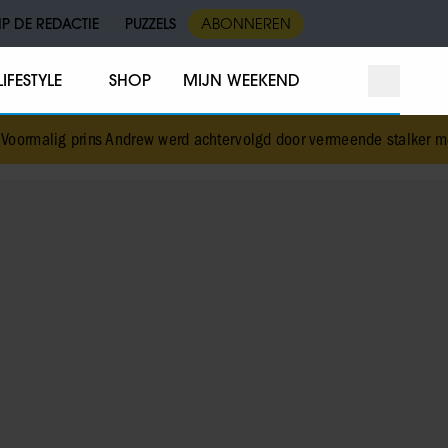
IP DE REDACTIE
PUZZELS
ABONNEREN
LIFESTYLE
SHOP
MIJN WEEKEND
rmalig prins Andrew werd achtervolgd door vermeende stalker met b