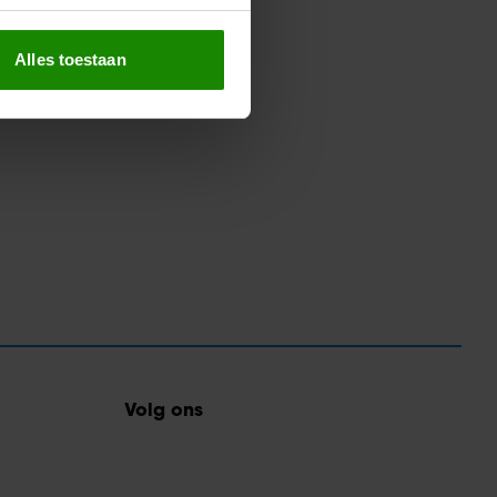
erprinting)
t
detailgedeelte
in. U kunt uw
Alles toestaan
 media te bieden en om ons
ze partners voor social
nformatie die u aan ze heeft
oord met onze cookies als u
Volg ons