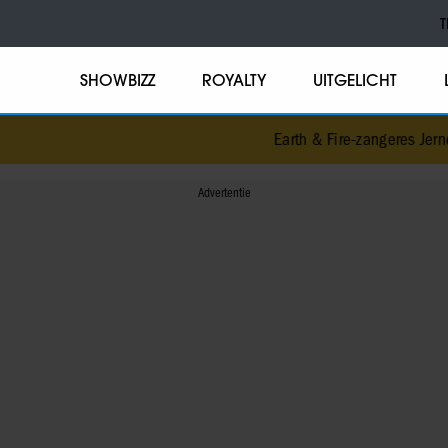
T
SHOWBIZZ
ROYALTY
UITGELICHT
Earth & Fire-zangeres Jerney