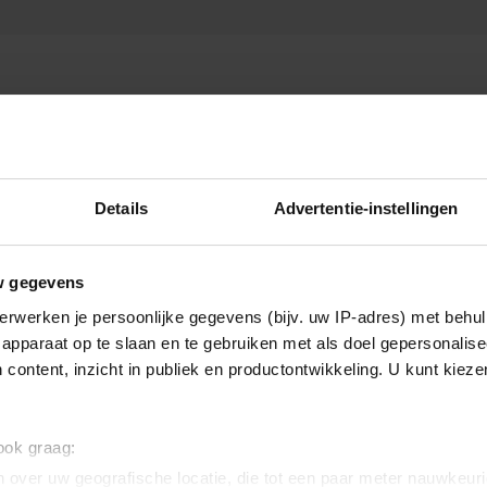
Details
Advertentie-instellingen
w gegevens
erwerken je persoonlijke gegevens (bijv. uw IP-adres) met behul
apparaat op te slaan en te gebruiken met als doel gepersonalise
 content, inzicht in publiek en productontwikkeling. U kunt kiez
 ook graag:
 over uw geografische locatie, die tot een paar meter nauwkeuri