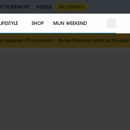
IP DE REDACTIE
PUZZELS
ABONNEREN
LIFESTYLE
SHOP
MIJN WEEKEND
 Kaagman (79) overleden
•
Barbra Streisand verrast op 84-jarige lee