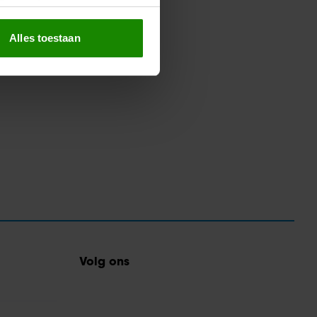
erprinting)
t
detailgedeelte
in. U kunt uw
Alles toestaan
 media te bieden en om ons
ze partners voor social
nformatie die u aan ze heeft
oord met onze cookies als u
Volg ons