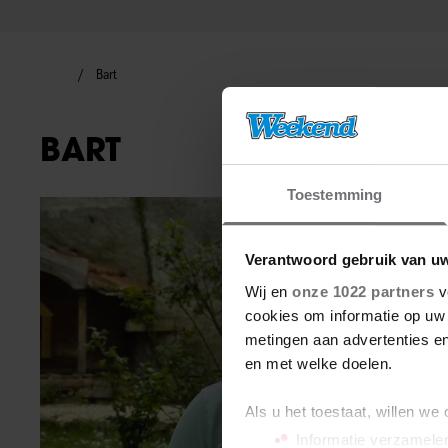
Bart
BART
Toestemming
TV-programma
Verantwoord gebruik van u
Wij en
onze 1022 partners
v
cookies om informatie op uw 
metingen aan advertenties en
en met welke doelen.
Als u het toestaat, willen we
Informatie verzamelen