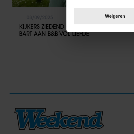
Uw apparaat identific
Lees meer over hoe uw perso
Weigeren
08/09/2025
toestemming op elk moment wi
KIJKERS ZIEDEND OM REDEN DEELNAME
BART AAN B&B VOL LIEFDE
We gebruiken cookies om cont
websiteverkeer te analyseren
media, adverteren en analys
verstrekt of die ze hebben v
onze website blijft gebruiken.