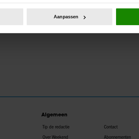
eren door het actief te scannen op specifieke eigenschappen (fing
onlijke gegevens worden verwerkt en stel uw voorkeuren in he
Aanpassen
jzigen of intrekken in de Cookieverklaring.
ent en advertenties te personaliseren, om functies voor social
. Ook delen we informatie over uw gebruik van onze site met on
e. Deze partners kunnen deze gegevens combineren met andere i
erzameld op basis van uw gebruik van hun services. U gaat akk
Algemeen
Tip de redactie
Contact
Over Weekend
Abonnementen