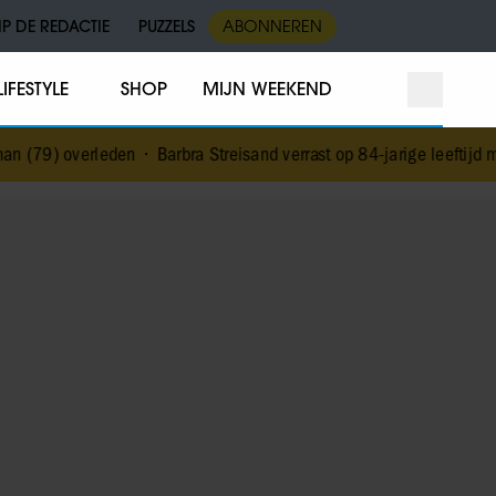
IP DE REDACTIE
PUZZELS
ABONNEREN
LIFESTYLE
SHOP
MIJN WEEKEND
 (79) overleden
•
Barbra Streisand verrast op 84-jarige leeftijd met