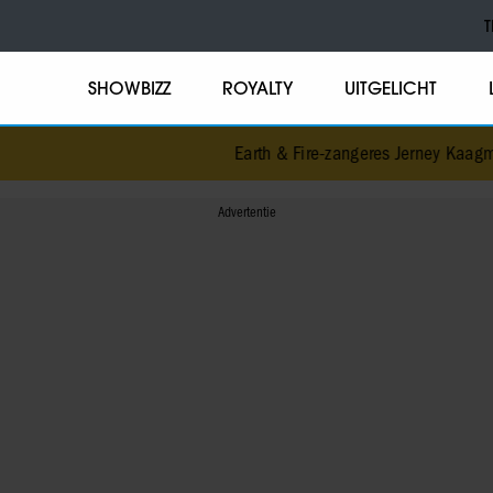
T
SHOWBIZZ
ROYALTY
UITGELICHT
Earth & Fire-zangeres Jerney Kaagman