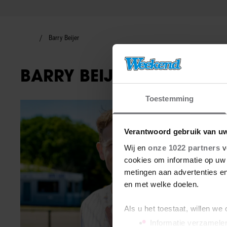
Barry Beijer
BARRY BEIJER
Toestemming
Interviews
Verantwoord gebruik van u
Wij en
onze 1022 partners
v
cookies om informatie op uw 
metingen aan advertenties en
en met welke doelen.
Als u het toestaat, willen we
Informatie verzamelen