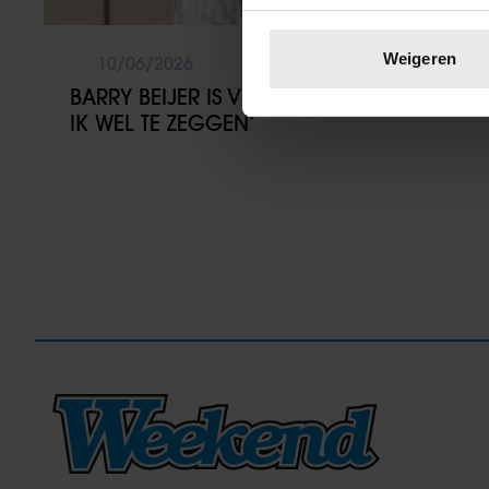
Uw apparaat identific
Lees meer over hoe uw perso
Weigeren
10/06/2026
toestemming op elk moment wi
BARRY BEIJER IS VERSLAAFD: ‘DAT DURF
IK WEL TE ZEGGEN’
We gebruiken cookies om cont
websiteverkeer te analyseren
media, adverteren en analys
verstrekt of die ze hebben v
onze website blijft gebruiken.