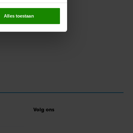
erprinting)
t
detailgedeelte
in. U kunt uw
Alles toestaan
 media te bieden en om ons
ze partners voor social
nformatie die u aan ze heeft
oord met onze cookies als u
Volg ons