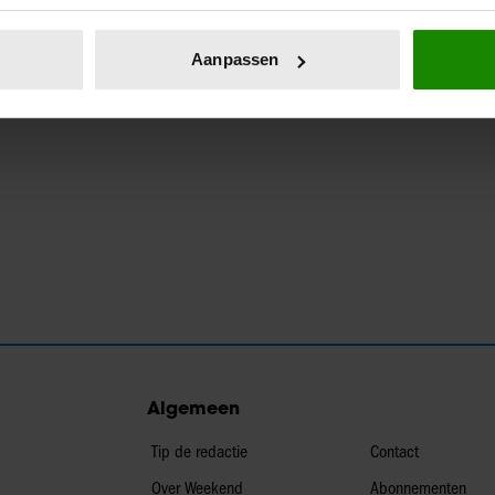
eren door het actief te scannen op specifieke eigenschappen (fing
onlijke gegevens worden verwerkt en stel uw voorkeuren in he
Aanpassen
jzigen of intrekken in de Cookieverklaring.
ent en advertenties te personaliseren, om functies voor social
. Ook delen we informatie over uw gebruik van onze site met on
e. Deze partners kunnen deze gegevens combineren met andere i
erzameld op basis van uw gebruik van hun services. U gaat akk
Algemeen
Tip de redactie
Contact
Over Weekend
Abonnementen