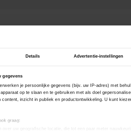
Details
Advertentie-instellingen
w gegevens
erwerken je persoonlijke gegevens (bijv. uw IP-adres) met behul
apparaat op te slaan en te gebruiken met als doel gepersonalise
 content, inzicht in publiek en productontwikkeling. U kunt kiez
 ook graag:
 over uw geografische locatie, die tot een paar meter nauwkeuri