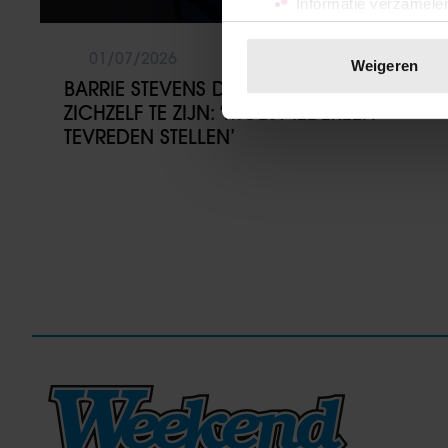
Informatie verzamelen
Uw apparaat identific
Lees meer over hoe uw perso
01/07/2026
Weigeren
toestemming op elk moment wi
BARRIE STEVENS DURFT EINDELIJK
ZICHZELF TE ZIJN: ‘MOEST IEDEREEN
We gebruiken cookies om cont
TEVREDEN STELLEN’
websiteverkeer te analyseren
media, adverteren en analys
verstrekt of die ze hebben v
onze website blijft gebruiken.