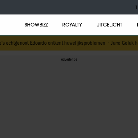
T
SHOWBIZZ
ROYALTY
UITGELICHT
 echtgenoot Edoardo ontkent huwelijksproblemen
•
Jurre Geluk heeft