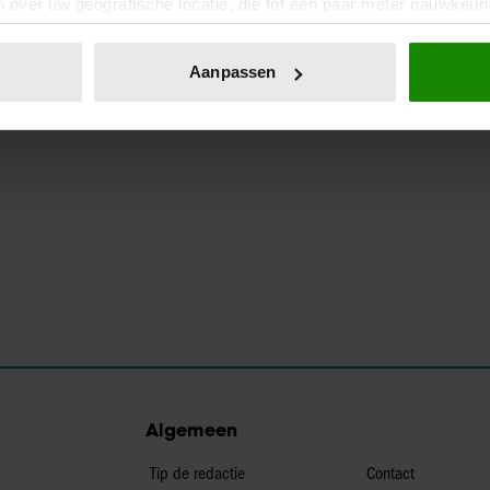
 over uw geografische locatie, die tot een paar meter nauwkeuri
eren door het actief te scannen op specifieke eigenschappen (fing
onlijke gegevens worden verwerkt en stel uw voorkeuren in he
Aanpassen
jzigen of intrekken in de Cookieverklaring.
ent en advertenties te personaliseren, om functies voor social
. Ook delen we informatie over uw gebruik van onze site met on
e. Deze partners kunnen deze gegevens combineren met andere i
erzameld op basis van uw gebruik van hun services. U gaat akk
Algemeen
Tip de redactie
Contact