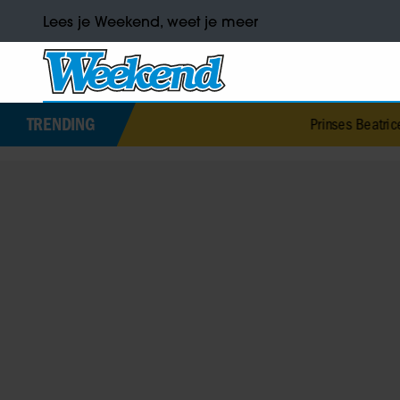
Lees je Weekend, weet je meer
TRENDING
Prinses Beatrice’s