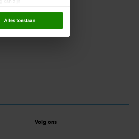
g kan zijn
erprinting)
t
detailgedeelte
in. U kunt uw
Alles toestaan
 media te bieden en om ons
ze partners voor social
nformatie die u aan ze heeft
oord met onze cookies als u
Volg ons