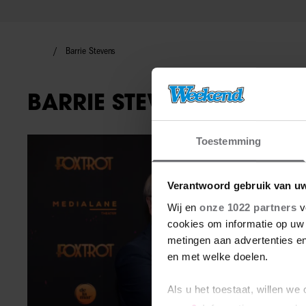
Barrie Stevens
BARRIE STEVENS
Toestemming
Interviews
Verantwoord gebruik van u
Wij en
onze 1022 partners
v
cookies om informatie op uw 
metingen aan advertenties en
en met welke doelen.
Als u het toestaat, willen we