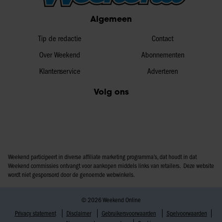
partners voor social media, adverteren en analyse. Deze
Algemeen
partners kunnen deze gegevens combineren met andere
informatie die u aan ze heeft verstrekt of die ze hebben
Tip de redactie
Contact
verzameld op basis van uw gebruik van hun services. U
Over Weekend
Abonnementen
gaat akkoord met onze cookies als u onze website blijft
Klantenservice
Adverteren
gebruiken.
Volg ons
Weekend participeert in diverse affiliate marketing programma’s, dat houdt in dat
Weekend commissies ontvangt voor aankopen middels links van retailers. Deze website
wordt niet gesponsord door de genoemde webwinkels.
© 2026 Weekend Online
Privacy statement
Disclaimer
Gebruikersvoorwaarden
Spelvoorwaarden