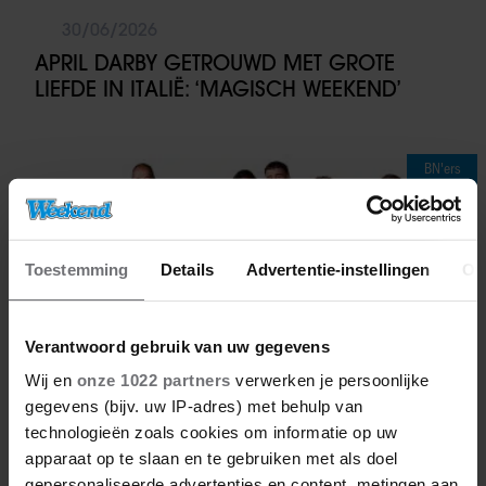
30/06/2026
APRIL DARBY GETROUWD MET GROTE
LIEFDE IN ITALIË: ‘MAGISCH WEEKEND’
BN'ers
Toestemming
Details
Advertentie-instellingen
Ov
Verantwoord gebruik van uw gegevens
Wij en
onze 1022 partners
verwerken je persoonlijke
gegevens (bijv. uw IP-adres) met behulp van
technologieën zoals cookies om informatie op uw
apparaat op te slaan en te gebruiken met als doel
gepersonaliseerde advertenties en content, metingen aan