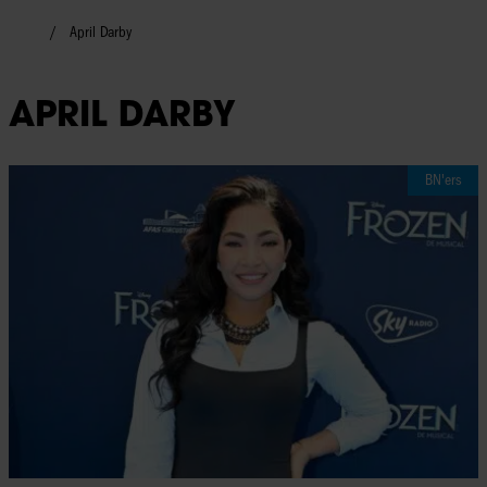
April Darby
APRIL DARBY
BN'ers