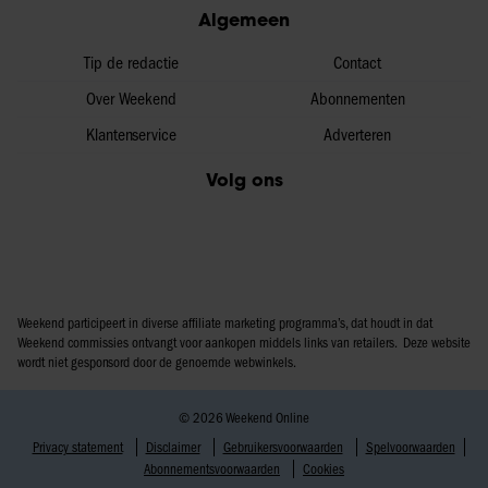
Algemeen
Tip de redactie
Contact
Over Weekend
Abonnementen
Klantenservice
Adverteren
Volg ons
Weekend participeert in diverse affiliate marketing programma’s, dat houdt in dat
Weekend commissies ontvangt voor aankopen middels links van retailers. Deze website
wordt niet gesponsord door de genoemde webwinkels.
© 2026 Weekend Online
Privacy statement
Disclaimer
Gebruikersvoorwaarden
Spelvoorwaarden
Abonnementsvoorwaarden
Cookies