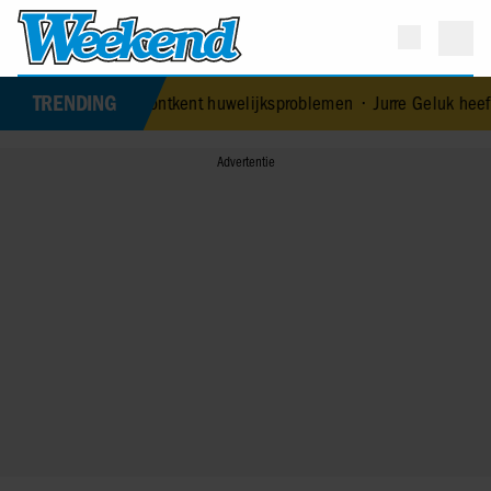
TRENDING
tgenoot Edoardo ontkent huwelijksproblemen
•
Jurre Geluk heeft ni