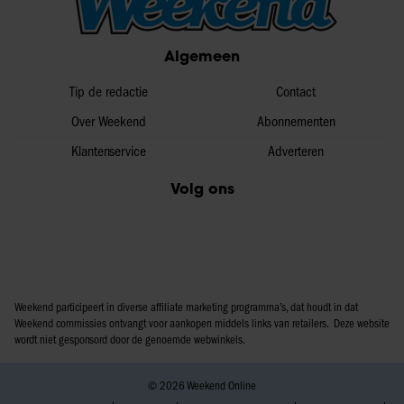
informatie over uw gebruik van onze site met onze
partners voor social media, adverteren en analyse. Deze
Algemeen
partners kunnen deze gegevens combineren met andere
informatie die u aan ze heeft verstrekt of die ze hebben
Tip de redactie
Contact
verzameld op basis van uw gebruik van hun services. U
gaat akkoord met onze cookies als u onze website blijft
Over Weekend
Abonnementen
gebruiken.
Klantenservice
Adverteren
Volg ons
Weekend participeert in diverse affiliate marketing programma’s, dat houdt in dat
Weekend commissies ontvangt voor aankopen middels links van retailers. Deze website
wordt niet gesponsord door de genoemde webwinkels.
© 2026 Weekend Online