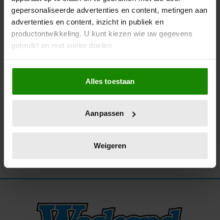
gepersonaliseerde advertenties en content, metingen aan
01/12/2025
advertenties en content, inzicht in publiek en
SIMON COWELL OVER ZIJN HARDE
productontwikkeling. U kunt kiezen wie uw gegevens
COMMENTAAR IN TALENTENJACHTEN: ‘IK
gebruikt en met welke doelen.
WAS EEN LUL’
Als u het toestaat, willen we ook graag:
Alles toestaan
Informatie verzamelen over uw geografische
locatie, die tot een paar meter nauwkeurig kan zijn
Uw apparaat identificeren door het actief te
Aanpassen
scannen op specifieke eigenschappen (fingerprinting)
Lees meer over hoe uw persoonlijke gegevens worden
verwerkt en stel uw voorkeuren in het
detailgedeelte
in.
Weigeren
U kunt uw toestemming op elk moment wijzigen of
intrekken in de Cookieverklaring.
We gebruiken cookies om content en advertenties te
personaliseren, om functies voor social media te bieden
en om ons websiteverkeer te analyseren. Ook delen we