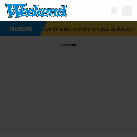
TRENDING
rbra Streisand verrast op 84-jarige leeftijd met eerste kinderboek
•