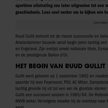
sportieve uitstraling zou later uitgroeien tot een
geschiedenis. Lees snel verder om te kijken wie he
Ruud Gullit behoort tot de meest succesvolle en invlo
Amsterdammer bouwde vanaf begin jaren tachtig een in
en Engeland. Zijn erelijst omvat nationale titels, E
en de prestigieuze Ballon d’Or.
HET BEGIN VAN RUUD GULLIT
Gullit werd geboren op 1 september 1962 en maakte z
speelde hij voor Feyenoord, PSV, AC Milan, Sampdoria
tachtig groeide hij uit tot een van de grootste sterren
Gullit een succesvol seizoen in 1983/84. De Rotterda
KNVB-beker. Vervolgens maakte hij de overstap naa
werd.