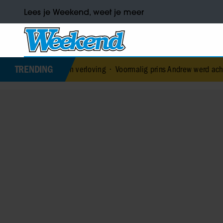
Lees je Weekend, weet je meer
TRENDING
broken verloving
•
Voormalig prins Andrew werd achtervolgd door v