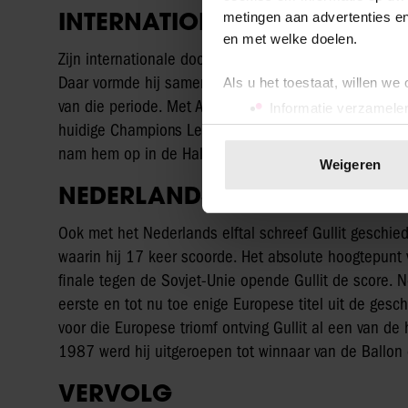
INTERNATIONALE DOORBRA
metingen aan advertenties en
en met welke doelen.
Zijn internationale doorbraak volgde bij AC Milan. De 
Daar vormde hij samen met onder anderen Marco van 
Als u het toestaat, willen we
van die periode. Met AC Milan won Gullit drie landsti
Informatie verzamelen
huidige Champions League. De club rekent hem nog alt
Uw apparaat identific
nam hem op in de Hall of Fame.
Lees meer over hoe uw perso
Weigeren
toestemming op elk moment wi
NEDERLANDS ELFTAL
We gebruiken cookies om cont
Ook met het Nederlands elftal schreef Gullit geschie
websiteverkeer te analyseren
waarin hij 17 keer scoorde. Het absolute hoogtepunt 
media, adverteren en analys
finale tegen de Sovjet-Unie opende Gullit de score.
verstrekt of die ze hebben v
eerste en tot nu toe enige Europese titel uit de ges
onze website blijft gebruiken.
voor die Europese triomf ontving Gullit al een van de
1987 werd hij uitgeroepen tot winnaar van de Ballon d
VERVOLG