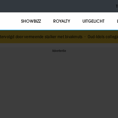
T
SHOWBIZZ
ROYALTY
UITGELICHT
ermeende stalker met bivakmuts
•
Oud-Idols collega’s en Jim en Jam