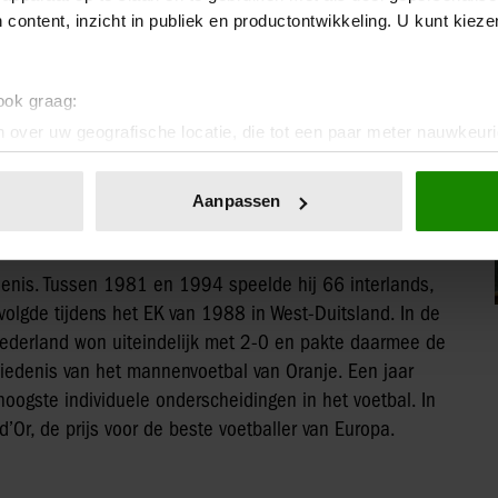
AK
 content, inzicht in publiek en productontwikkeling. U kunt kiez
Italiaanse topclub haalde Gullit in 1987 naar Milaan.
Basten en Frank Rijkaard een van de sterkste teams
 ook graag:
tels en twee keer de Europacup I, de voorloper van de
 over uw geografische locatie, die tot een paar meter nauwkeuri
ijd tot de grootste spelers uit haar geschiedenis en
eren door het actief te scannen op specifieke eigenschappen (fing
onlijke gegevens worden verwerkt en stel uw voorkeuren in he
Aanpassen
jzigen of intrekken in de Cookieverklaring.
ent en advertenties te personaliseren, om functies voor social
denis. Tussen 1981 en 1994 speelde hij 66 interlands,
. Ook delen we informatie over uw gebruik van onze site met on
volgde tijdens het EK van 1988 in West-Duitsland. In de
e. Deze partners kunnen deze gegevens combineren met andere i
 Nederland won uiteindelijk met 2-0 en pakte daarmee de
erzameld op basis van uw gebruik van hun services. U gaat akk
chiedenis van het mannenvoetbal van Oranje. Een jaar
 hoogste individuele onderscheidingen in het voetbal. In
’Or, de prijs voor de beste voetballer van Europa.