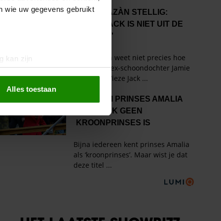
en wie uw gegevens gebruikt
g kan zijn
erprinting)
t
detailgedeelte
in. U kunt uw
Alles toestaan
 media te bieden en om ons
ze partners voor social
nformatie die u aan ze heeft
oord met onze cookies als u