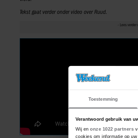
Tekst gaat verder onder video over Ruud.
Toestemming
Verantwoord gebruik van u
Wij en
onze 1022 partners
v
cookies om informatie op uw 