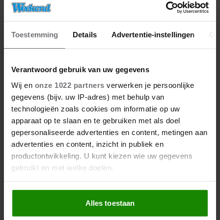
Toestemming
Details
Advertentie-instellingen
Ov
Verantwoord gebruik van uw gegevens
Wij en
onze 1022 partners
verwerken je persoonlijke
gegevens (bijv. uw IP-adres) met behulp van
technologieën zoals cookies om informatie op uw
apparaat op te slaan en te gebruiken met als doel
gepersonaliseerde advertenties en content, metingen aan
advertenties en content, inzicht in publiek en
productontwikkeling. U kunt kiezen wie uw gegevens
gebruikt en met welke doelen.
Als u het toestaat, willen we ook graag:
Alles toestaan
Informatie verzamelen over uw geografische
locatie, die tot een paar meter nauwkeurig kan zijn