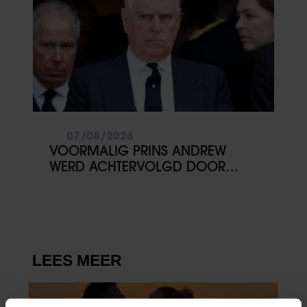
07/08/2026
VOORMALIG PRINS ANDREW
WERD ACHTERVOLGD DOOR
VERMEENDE STALKER MET
BIVAKMUTS