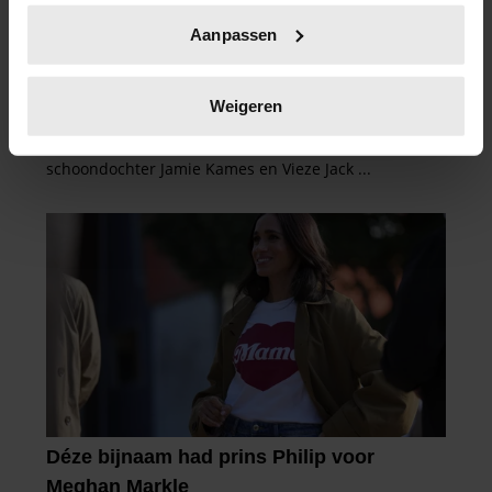
Uw apparaat identificeren door het actief te
Aanpassen
scannen op specifieke eigenschappen (fingerprinting)
Lees meer over hoe uw persoonlijke gegevens worden
verwerkt en stel uw voorkeuren in het
detailgedeelte
in.
Weigeren
U kunt uw toestemming op elk moment wijzigen of
intrekken in de Cookieverklaring.
We gebruiken cookies om content en advertenties te
personaliseren, om functies voor social media te bieden
en om ons websiteverkeer te analyseren. Ook delen we
informatie over uw gebruik van onze site met onze
partners voor social media, adverteren en analyse. Deze
partners kunnen deze gegevens combineren met andere
informatie die u aan ze heeft verstrekt of die ze hebben
verzameld op basis van uw gebruik van hun services. U
gaat akkoord met onze cookies als u onze website blijft
gebruiken.