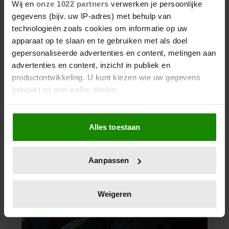
Wij en
onze 1022 partners
verwerken je persoonlijke
gegevens (bijv. uw IP-adres) met behulp van
technologieën zoals cookies om informatie op uw
apparaat op te slaan en te gebruiken met als doel
gepersonaliseerde advertenties en content, metingen aan
advertenties en content, inzicht in publiek en
productontwikkeling. U kunt kiezen wie uw gegevens
gebruikt en met welke doelen.
Als u het toestaat, willen we ook graag:
Alles toestaan
Informatie verzamelen over uw geografische
locatie, die tot een paar meter nauwkeurig kan zijn
Uw apparaat identificeren door het actief te
Aanpassen
scannen op specifieke eigenschappen (fingerprinting)
Lees meer over hoe uw persoonlijke gegevens worden
verwerkt en stel uw voorkeuren in het
detailgedeelte
in.
Weigeren
U kunt uw toestemming op elk moment wijzigen of
intrekken in de Cookieverklaring.