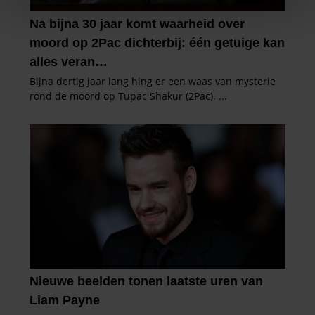
We gebruiken cookies om content en advertenties te
personaliseren, om functies voor social media te bieden
en om ons websiteverkeer te analyseren. Ook delen we
informatie over uw gebruik van onze site met onze
partners voor social media, adverteren en analyse. Deze
partners kunnen deze gegevens combineren met andere
informatie die u aan ze heeft verstrekt of die ze hebben
verzameld op basis van uw gebruik van hun services. U
gaat akkoord met onze cookies als u onze website blijft
gebruiken.