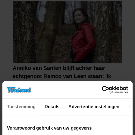
Toestemming
Details
Advertentie-instellingen
Ov
Verantwoord gebruik van uw gegevens