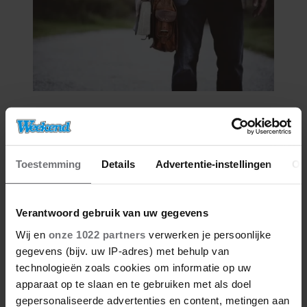
25/07/2026
DE GROOTSTE HERENMODE
TRENDS VAN DIT SEIZOEN
VOLGENS OVERHEMDENONLINE
Toestemming
Details
Advertentie-instellingen
Ov
Verantwoord gebruik van uw gegevens
Wij en
onze 1022 partners
verwerken je persoonlijke
gegevens (bijv. uw IP-adres) met behulp van
technologieën zoals cookies om informatie op uw
apparaat op te slaan en te gebruiken met als doel
gepersonaliseerde advertenties en content, metingen aan