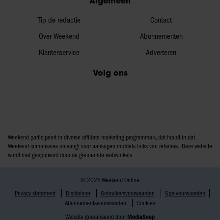
Algemeen
Tip de redactie
Contact
Over Weekend
Abonnementen
Klantenservice
Adverteren
Volg ons
Weekend participeert in diverse affiliate marketing programma’s, dat houdt in dat
Weekend commissies ontvangt voor aankopen middels links van retailers. Deze website
wordt niet gesponsord door de genoemde webwinkels.
© 2026 Weekend Online
Privacy statement
Disclaimer
Gebruikersvoorwaarden
Spelvoorwaarden
Abonnementsvoorwaarden
Cookies
Website gerealiseerd door
MediaSoep