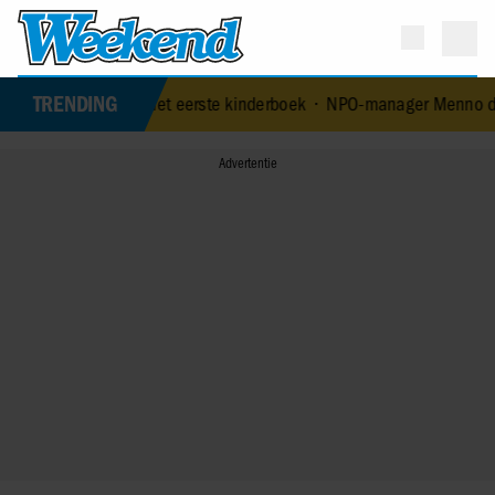
TRENDING
eftijd met eerste kinderboek
•
NPO-manager Menno de Boer geschorst