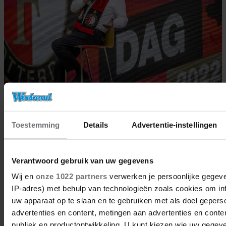
20/02/2023
LEE TOWERS WEER THUIS: ‘ENORM
Toestemming
Details
Advertentie-instellingen
GEMOTIVEERD OM SNEL TE
HERSTELLEN’
Verantwoord gebruik van uw gegevens
Wij en
onze 1022 partners
verwerken je persoonlijke gegeve
IP-adres) met behulp van technologieën zoals cookies om in
BN'ers
uw apparaat op te slaan en te gebruiken met als doel gepers
advertenties en content, metingen aan advertenties en content
publiek en productontwikkeling. U kunt kiezen wie uw gegev