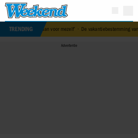
TRENDING
r voor over dan voor mezelf’
•
De vakantiebestemming van… Nicole