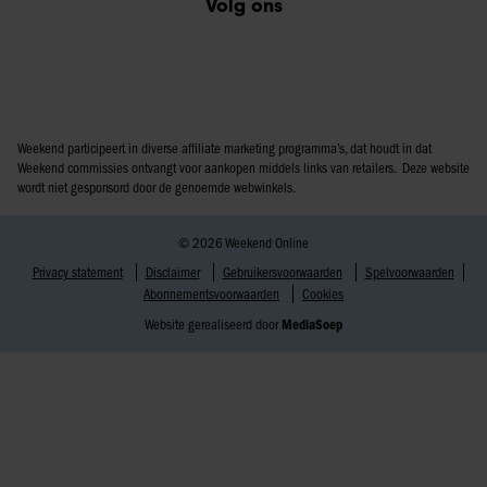
Volg ons
Weekend participeert in diverse affiliate marketing programma’s, dat houdt in dat
Weekend commissies ontvangt voor aankopen middels links van retailers. Deze website
wordt niet gesponsord door de genoemde webwinkels.
© 2026 Weekend Online
Privacy statement
Disclaimer
Gebruikersvoorwaarden
Spelvoorwaarden
Abonnementsvoorwaarden
Cookies
Website gerealiseerd door
MediaSoep