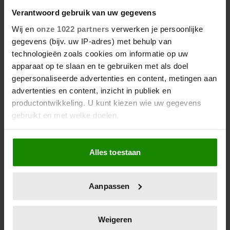
Verantwoord gebruik van uw gegevens
Wij en
onze 1022 partners
verwerken je persoonlijke
gegevens (bijv. uw IP-adres) met behulp van
06/08/2026
technologieën zoals cookies om informatie op uw
CHRISTINA CURRY ZIEK NA
apparaat op te slaan en te gebruiken met als doel
BEVALLING DOOR
gepersonaliseerde advertenties en content, metingen aan
BORSTONTSTEKING
advertenties en content, inzicht in publiek en
productontwikkeling. U kunt kiezen wie uw gegevens
gebruikt en met welke doelen.
Als u het toestaat, willen we ook graag:
Alles toestaan
Informatie verzamelen over uw geografische
locatie, die tot een paar meter nauwkeurig kan zijn
Uw apparaat identificeren door het actief te
Aanpassen
scannen op specifieke eigenschappen (fingerprinting)
Lees meer over hoe uw persoonlijke gegevens worden
verwerkt en stel uw voorkeuren in het
detailgedeelte
in.
Weigeren
06/08/2026
U kunt uw toestemming op elk moment wijzigen of