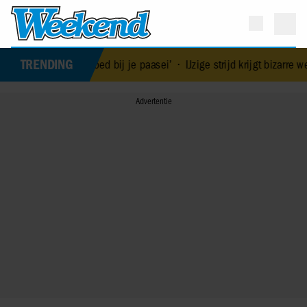
TRENDING
t goed bij je paasei’
•
IJzige strijd krijgt bizarre wending: Yves Be