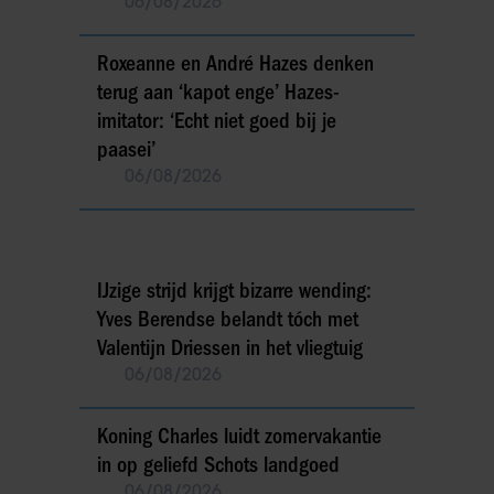
06/08/2026
Roxeanne en André Hazes denken
terug aan ‘kapot enge’ Hazes-
imitator: ‘Echt niet goed bij je
paasei’
06/08/2026
IJzige strijd krijgt bizarre wending:
Yves Berendse belandt tóch met
Valentijn Driessen in het vliegtuig
06/08/2026
Koning Charles luidt zomervakantie
in op geliefd Schots landgoed
06/08/2026