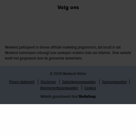
Volg ons
Weekend participeert in diverse affiliate marketing programma’s, dat houdt in dat
Weekend commissies ontvangt voor aankopen middels links van retailers. Deze website
wordt niet gesponsord door de genoemde webwinkels.
© 2026 Weekend Online
Privacy statement
Disclaimer
Gebruikersvoorwaarden
Spelvoorwaarden
Abonnementsvoorwaarden
Cookies
Website gerealiseerd door
MediaSoep