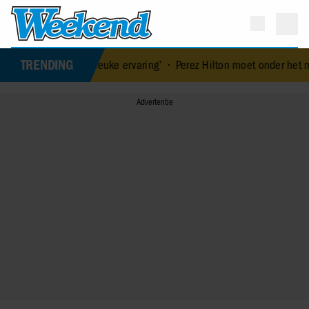
TRENDING
 ‘Zo’n leuke ervaring’
•
Perez Hilton moet onder het mes na fors blo