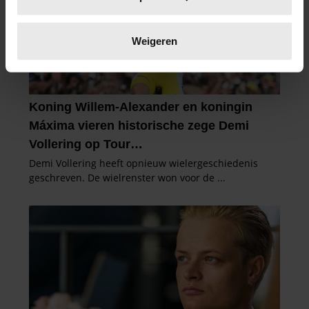
scannen op specifieke eigenschappen (fingerprinting)
Lees meer over hoe uw persoonlijke gegevens worden
verwerkt en stel uw voorkeuren in het
detailgedeelte
in.
Weigeren
U kunt uw toestemming op elk moment wijzigen of
intrekken in de Cookieverklaring.
We gebruiken cookies om content en advertenties te
personaliseren, om functies voor social media te bieden
en om ons websiteverkeer te analyseren. Ook delen we
informatie over uw gebruik van onze site met onze
partners voor social media, adverteren en analyse. Deze
partners kunnen deze gegevens combineren met andere
informatie die u aan ze heeft verstrekt of die ze hebben
verzameld op basis van uw gebruik van hun services. U
gaat akkoord met onze cookies als u onze website blijft
gebruiken.