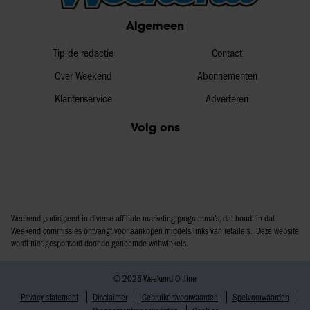
Algemeen
Tip de redactie
Contact
Over Weekend
Abonnementen
Klantenservice
Adverteren
Volg ons
Weekend participeert in diverse affiliate marketing programma’s, dat houdt in dat
Weekend commissies ontvangt voor aankopen middels links van retailers. Deze website
wordt niet gesponsord door de genoemde webwinkels.
© 2026 Weekend Online
Privacy statement
Disclaimer
Gebruikersvoorwaarden
Spelvoorwaarden