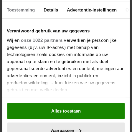
Toestemming
Details
Advertentie-instellingen
Ov
Verantwoord gebruik van uw gegevens
Wij en
onze 1022 partners
verwerken je persoonlijke
gegevens (bijv. uw IP-adres) met behulp van
technologieën zoals cookies om informatie op uw
apparaat op te slaan en te gebruiken met als doel
gepersonaliseerde advertenties en content, metingen aan
advertenties en content, inzicht in publiek en
productontwikkeling. U kunt kiezen wie uw gegevens
gebruikt en met welke doelen.
Als u het toestaat, willen we ook graag:
Alles toestaan
Informatie verzamelen over uw geografische
locatie, die tot een paar meter nauwkeurig kan zijn
Uw apparaat identificeren door het actief te
Aanpassen