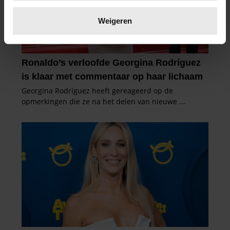
Lees meer over hoe uw persoonlijke gegevens worden
verwerkt en stel uw voorkeuren in het
detailgedeelte
in.
Weigeren
U kunt uw toestemming op elk moment wijzigen of
intrekken in de Cookieverklaring.
We gebruiken cookies om content en advertenties te
personaliseren, om functies voor social media te bieden
en om ons websiteverkeer te analyseren. Ook delen we
informatie over uw gebruik van onze site met onze
partners voor social media, adverteren en analyse. Deze
partners kunnen deze gegevens combineren met andere
informatie die u aan ze heeft verstrekt of die ze hebben
verzameld op basis van uw gebruik van hun services. U
gaat akkoord met onze cookies als u onze website blijft
gebruiken.