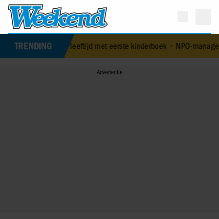
TRENDING
4-jarige leeftijd met eerste kinderboek
•
NPO-manager Menno de Boer