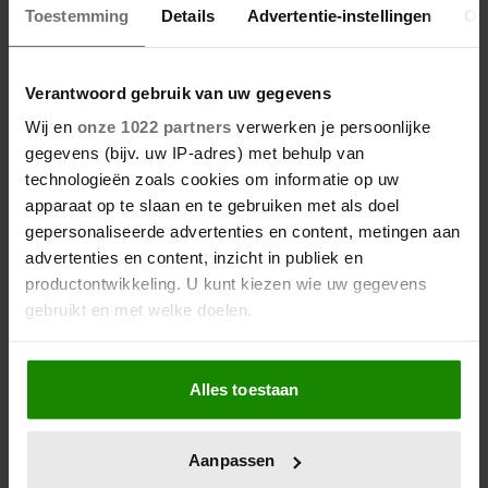
Toestemming
Details
Advertentie-instellingen
Ov
Verantwoord gebruik van uw gegevens
Wij en
onze 1022 partners
verwerken je persoonlijke
gegevens (bijv. uw IP-adres) met behulp van
technologieën zoals cookies om informatie op uw
apparaat op te slaan en te gebruiken met als doel
gepersonaliseerde advertenties en content, metingen aan
advertenties en content, inzicht in publiek en
productontwikkeling. U kunt kiezen wie uw gegevens
gebruikt en met welke doelen.
Als u het toestaat, willen we ook graag:
Alles toestaan
Informatie verzamelen over uw geografische
locatie, die tot een paar meter nauwkeurig kan zijn
Uw apparaat identificeren door het actief te
Aanpassen
scannen op specifieke eigenschappen (fingerprinting)