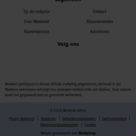
Tip de redactie
Contact
Over Weekend
Abonnementen
Klantenservice
Adverteren
Volg ons
Weekend participeert in diverse affiliate marketing programma’s, dat houdt in dat
Weekend commissies ontvangt voor aankopen middels links van retailers. Deze website
wordt niet gesponsord door de genoemde webwinkels.
© 2026 Weekend Online
Privacy statement
Disclaimer
Gebruikersvoorwaarden
Spelvoorwaarden
Abonnementsvoorwaarden
Cookies
Website gerealiseerd door
MediaSoep