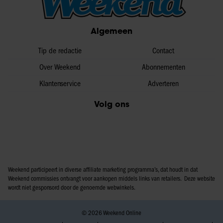
informatie over uw gebruik van onze site met onze
partners voor social media, adverteren en analyse. Deze
Algemeen
partners kunnen deze gegevens combineren met andere
informatie die u aan ze heeft verstrekt of die ze hebben
Tip de redactie
Contact
verzameld op basis van uw gebruik van hun services. U
gaat akkoord met onze cookies als u onze website blijft
Over Weekend
Abonnementen
gebruiken.
Klantenservice
Adverteren
Volg ons
Weekend participeert in diverse affiliate marketing programma’s, dat houdt in dat
Weekend commissies ontvangt voor aankopen middels links van retailers. Deze website
wordt niet gesponsord door de genoemde webwinkels.
© 2026 Weekend Online