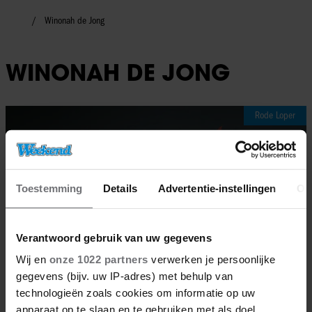
Winonah de Jong
WINONAH DE JONG
Rode Loper
Toestemming
Details
Advertentie-instellingen
Ov
Verantwoord gebruik van uw gegevens
Wij en
onze 1022 partners
verwerken je persoonlijke
gegevens (bijv. uw IP-adres) met behulp van
technologieën zoals cookies om informatie op uw
apparaat op te slaan en te gebruiken met als doel