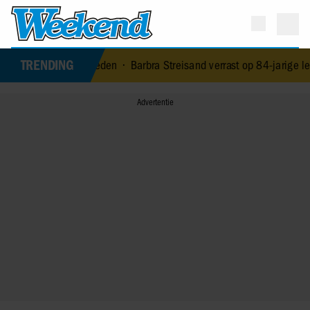
TRENDING
 Kaagman (79) overleden
•
Barbra Streisand verrast op 84-jarige lee