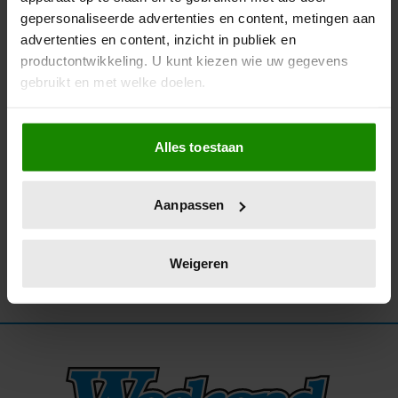
gepersonaliseerde advertenties en content, metingen aan
29/06/2025
advertenties en content, inzicht in publiek en
STEM MEE: WELKE BN’ER DRAAGT DE
productontwikkeling. U kunt kiezen wie uw gegevens
MOOISTE OUTFIT BIJ HET AMSTERDAM
gebruikt en met welke doelen.
DINER?
Als u het toestaat, willen we ook graag:
Alles toestaan
Informatie verzamelen over uw geografische
locatie, die tot een paar meter nauwkeurig kan zijn
Uw apparaat identificeren door het actief te
Aanpassen
scannen op specifieke eigenschappen (fingerprinting)
Lees meer over hoe uw persoonlijke gegevens worden
verwerkt en stel uw voorkeuren in het
detailgedeelte
in.
Weigeren
U kunt uw toestemming op elk moment wijzigen of
intrekken in de Cookieverklaring.
We gebruiken cookies om content en advertenties te
personaliseren, om functies voor social media te bieden
en om ons websiteverkeer te analyseren. Ook delen we