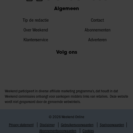
Algemeen
Tip de redactie
Contact
Over Weekend
Abonnementen
Klantenservice
Adverteren
Volg ons
Weekend participeert in diverse affiliate marketing programma’s, dat houdt in dat
Weekend commissies ontvangt voor aankopen middels links van retailers. Deze website
wordt niet gesponsord door de genoemde webwinkels.
© 2026 Weekend Online
Privacy statement
Disclaimer
Gebruikersvoorwaarden
Spelvoorwaarden
Abonnementsvoorwaarden
Cookies