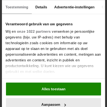
07/11/2025
Toestemming
Details
Advertentie-instellingen
Ov
GORDON ROUWT OM VIOLA HOLT: ‘ONZE
BAND WAS VOOR ALTIJD’
Verantwoord gebruik van uw gegevens
Wij en
onze 1022 partners
verwerken je persoonlijke
gegevens (bijv. uw IP-adres) met behulp van
Nieuws
technologieën zoals cookies om informatie op uw
apparaat op te slaan en te gebruiken met als doel
gepersonaliseerde advertenties en content, metingen aan
advertenties en content, inzicht in publiek en
productontwikkeling. U kunt kiezen wie uw gegevens
gebruikt en met welke doelen.
Als u het toestaat, willen we ook graag:
Alles toestaan
Informatie verzamelen over uw geografische
locatie, die tot een paar meter nauwkeurig kan zijn
Uw apparaat identificeren door het actief te
Aanpassen
scannen op specifieke eigenschappen (fingerprinting)