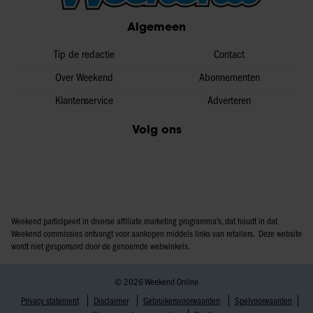
partners voor social media, adverteren en analyse. Deze
Algemeen
partners kunnen deze gegevens combineren met andere
informatie die u aan ze heeft verstrekt of die ze hebben
Tip de redactie
Contact
verzameld op basis van uw gebruik van hun services. U
Over Weekend
Abonnementen
gaat akkoord met onze cookies als u onze website blijft
Klantenservice
Adverteren
gebruiken.
Volg ons
Weekend participeert in diverse affiliate marketing programma’s, dat houdt in dat
Weekend commissies ontvangt voor aankopen middels links van retailers. Deze website
wordt niet gesponsord door de genoemde webwinkels.
© 2026 Weekend Online
Privacy statement
Disclaimer
Gebruikersvoorwaarden
Spelvoorwaarden