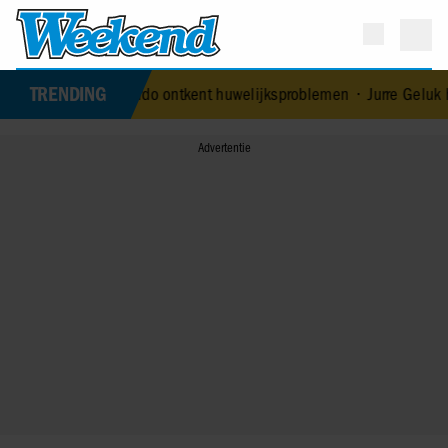
TRENDING
e’s echtgenoot Edoardo ontkent huwelijksproblemen
•
Jurre Geluk h