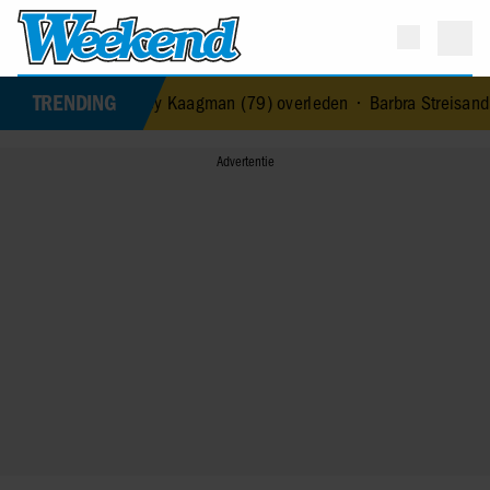
TRENDING
& Fire-zangeres Jerney Kaagman (79) overleden
•
Barbra Streisand v