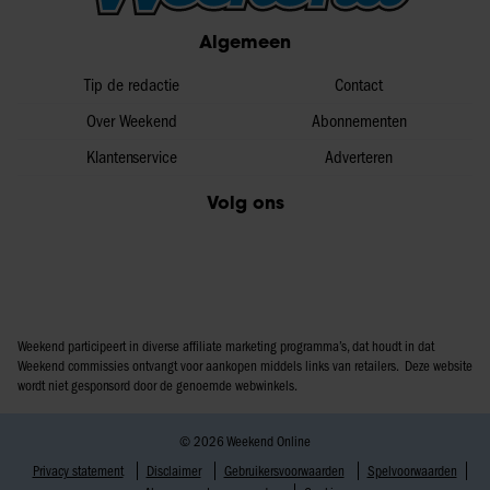
partners voor social media, adverteren en analyse. Deze
Algemeen
partners kunnen deze gegevens combineren met andere
informatie die u aan ze heeft verstrekt of die ze hebben
Tip de redactie
Contact
verzameld op basis van uw gebruik van hun services. U
Over Weekend
Abonnementen
gaat akkoord met onze cookies als u onze website blijft
Klantenservice
Adverteren
gebruiken.
Volg ons
Weekend participeert in diverse affiliate marketing programma’s, dat houdt in dat
Weekend commissies ontvangt voor aankopen middels links van retailers. Deze website
wordt niet gesponsord door de genoemde webwinkels.
© 2026 Weekend Online
Privacy statement
Disclaimer
Gebruikersvoorwaarden
Spelvoorwaarden