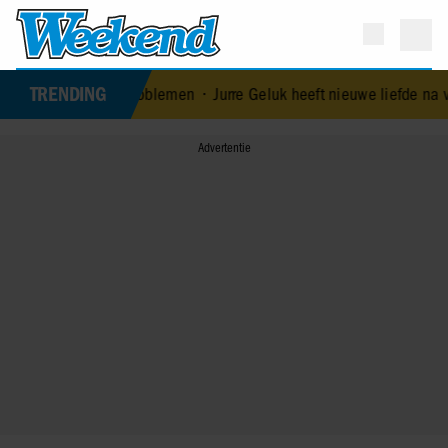
TRENDING
 ontkent huwelijksproblemen
•
Jurre Geluk heeft nieuwe liefde na v