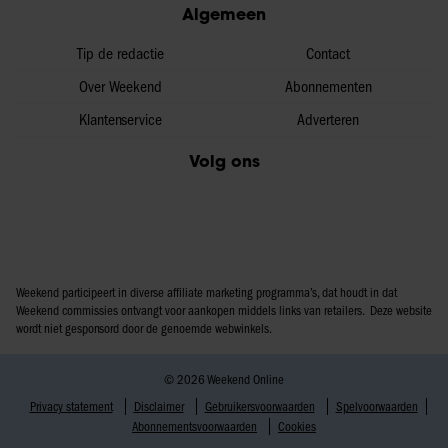
Algemeen
partners voor social media, adverteren en analyse. Deze
partners kunnen deze gegevens combineren met andere
Tip de redactie
Contact
informatie die u aan ze heeft verstrekt of die ze hebben
verzameld op basis van uw gebruik van hun services. U
Over Weekend
Abonnementen
gaat akkoord met onze cookies als u onze website blijft
Klantenservice
Adverteren
gebruiken.
Volg ons
Weekend participeert in diverse affiliate marketing programma’s, dat houdt in dat
Weekend commissies ontvangt voor aankopen middels links van retailers. Deze website
wordt niet gesponsord door de genoemde webwinkels.
© 2026 Weekend Online
Privacy statement
Disclaimer
Gebruikersvoorwaarden
Spelvoorwaarden
Abonnementsvoorwaarden
Cookies