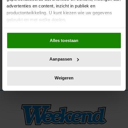
advertenties en content, inzicht in publiek en
03/01/2026
productontwikkeling. U kunt kiezen wie uw gegevens
WEEKEND-RECEPT: RISOTTO MET RODE BIET
gebruikt en met welke doelen.
Als u het toestaat, willen we ook graag:
Alles toestaan
Informatie verzamelen over uw geografische
locatie, die tot een paar meter nauwkeurig kan zijn
Uw apparaat identificeren door het actief te
Aanpassen
scannen op specifieke eigenschappen (fingerprinting)
Lees meer over hoe uw persoonlijke gegevens worden
verwerkt en stel uw voorkeuren in het
detailgedeelte
in.
Weigeren
U kunt uw toestemming op elk moment wijzigen of
intrekken in de Cookieverklaring.
We gebruiken cookies om content en advertenties te
personaliseren, om functies voor social media te bieden
en om ons websiteverkeer te analyseren. Ook delen we
informatie over uw gebruik van onze site met onze