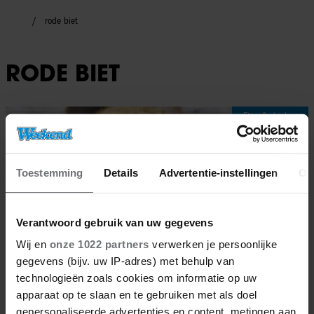
rode biet
RODE BIET
Eten & drinken
Toestemming
Details
Advertentie-instellingen
Ov
Verantwoord gebruik van uw gegevens
Wij en
onze 1022 partners
verwerken je persoonlijke
gegevens (bijv. uw IP-adres) met behulp van
technologieën zoals cookies om informatie op uw
apparaat op te slaan en te gebruiken met als doel
gepersonaliseerde advertenties en content, metingen aan