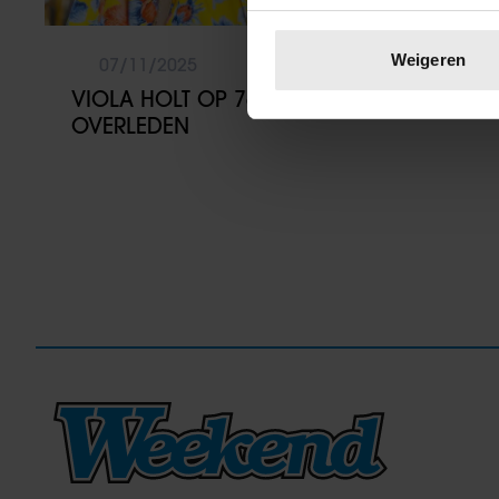
Uw apparaat identific
Lees meer over hoe uw perso
Weigeren
07/11/2025
toestemming op elk moment wi
VIOLA HOLT OP 76-JARIGE LEEFTIJD
OVERLEDEN
We gebruiken cookies om cont
websiteverkeer te analyseren
media, adverteren en analys
verstrekt of die ze hebben v
onze website blijft gebruiken.