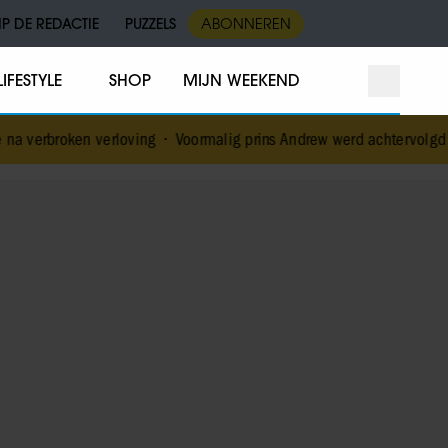
IP DE REDACTIE
PUZZELS
ABONNEREN
LIFESTYLE
SHOP
MIJN WEEKEND
 verbroken verloving
•
Voormalig prins Andrew werd achtervolgd doo