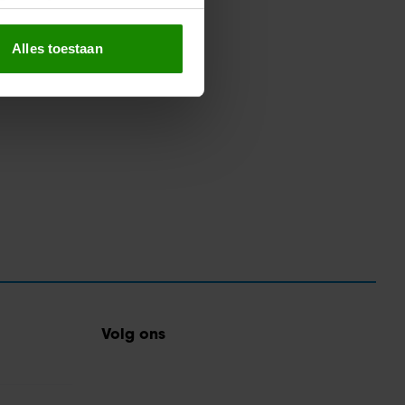
erprinting)
t
detailgedeelte
in. U kunt uw
Alles toestaan
 media te bieden en om ons
ze partners voor social
nformatie die u aan ze heeft
oord met onze cookies als u
Volg ons