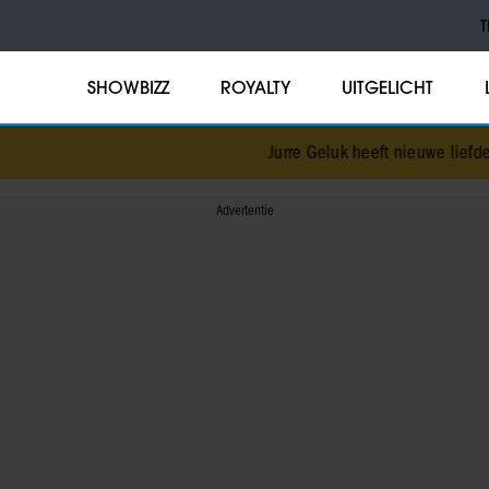
T
SHOWBIZZ
ROYALTY
UITGELICHT
Jurre Geluk heeft nieuwe liefde na