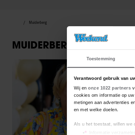
Muiderberg
MUIDERBERG
Toestemming
Nieuws
Verantwoord gebruik van u
Wij en
onze 1022 partners
v
cookies om informatie op uw 
metingen aan advertenties en
en met welke doelen.
Als u het toestaat, willen we
Informatie verzamelen