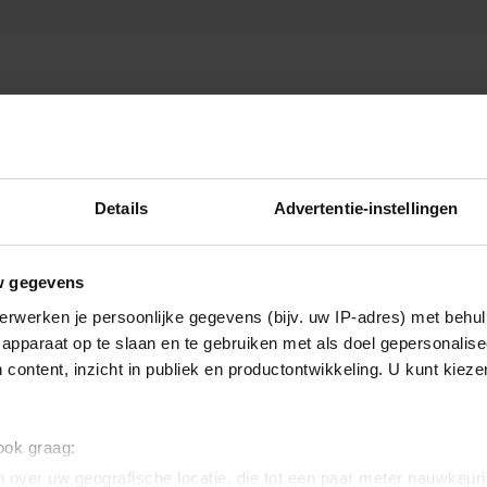
Details
Advertentie-instellingen
w gegevens
erwerken je persoonlijke gegevens (bijv. uw IP-adres) met behul
apparaat op te slaan en te gebruiken met als doel gepersonalise
 content, inzicht in publiek en productontwikkeling. U kunt kiez
 ook graag:
 over uw geografische locatie, die tot een paar meter nauwkeuri