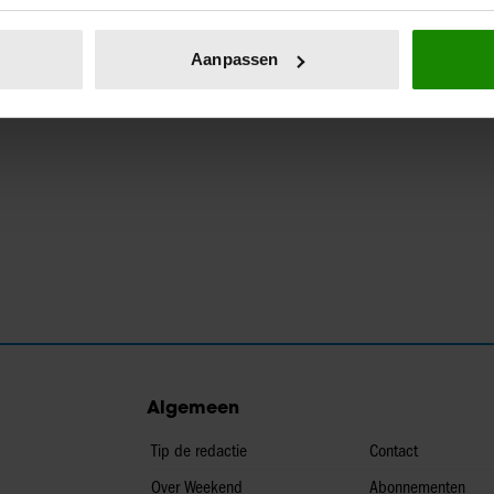
eren door het actief te scannen op specifieke eigenschappen (fing
onlijke gegevens worden verwerkt en stel uw voorkeuren in he
Aanpassen
jzigen of intrekken in de Cookieverklaring.
ent en advertenties te personaliseren, om functies voor social
. Ook delen we informatie over uw gebruik van onze site met on
e. Deze partners kunnen deze gegevens combineren met andere i
erzameld op basis van uw gebruik van hun services. U gaat akk
Algemeen
Tip de redactie
Contact
Over Weekend
Abonnementen