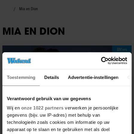
Mia en Dion
MIA EN DION
BN'ers
Toestemming
Details
Advertentie-instellingen
Ov
Verantwoord gebruik van uw gegevens
Wij en
onze 1022 partners
verwerken je persoonlijke
gegevens (bijv. uw IP-adres) met behulp van
technologieën zoals cookies om informatie op uw
apparaat op te slaan en te gebruiken met als doel