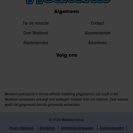
partners voor social media, adverteren en analyse. Deze
Algemeen
partners kunnen deze gegevens combineren met andere
informatie die u aan ze heeft verstrekt of die ze hebben
Tip de redactie
Contact
verzameld op basis van uw gebruik van hun services. U
Over Weekend
Abonnementen
gaat akkoord met onze cookies als u onze website blijft
Klantenservice
Adverteren
gebruiken.
Volg ons
Weekend participeert in diverse affiliate marketing programma’s, dat houdt in dat
Weekend commissies ontvangt voor aankopen middels links van retailers. Deze website
wordt niet gesponsord door de genoemde webwinkels.
© 2026 Weekend Online
Privacy statement
Disclaimer
Gebruikersvoorwaarden
Spelvoorwaarden