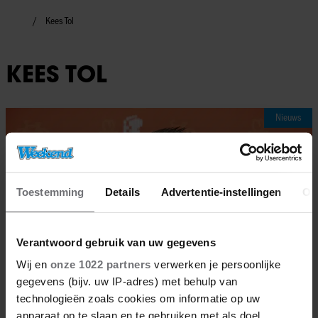
Kees Tol
KEES TOL
Nieuws
Toestemming
Details
Advertentie-instellingen
Ov
Verantwoord gebruik van uw gegevens
Wij en
onze 1022 partners
verwerken je persoonlijke
gegevens (bijv. uw IP-adres) met behulp van
technologieën zoals cookies om informatie op uw
apparaat op te slaan en te gebruiken met als doel