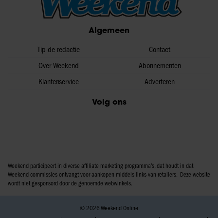
informatie over uw gebruik van onze site met onze
partners voor social media, adverteren en analyse. Deze
Algemeen
partners kunnen deze gegevens combineren met andere
informatie die u aan ze heeft verstrekt of die ze hebben
Tip de redactie
Contact
verzameld op basis van uw gebruik van hun services. U
gaat akkoord met onze cookies als u onze website blijft
Over Weekend
Abonnementen
gebruiken.
Klantenservice
Adverteren
Volg ons
Weekend participeert in diverse affiliate marketing programma’s, dat houdt in dat
Weekend commissies ontvangt voor aankopen middels links van retailers. Deze website
wordt niet gesponsord door de genoemde webwinkels.
© 2026 Weekend Online