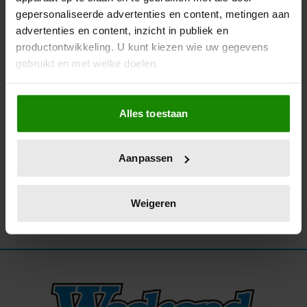
gepersonaliseerde advertenties en content, metingen aan
11/11/2025
advertenties en content, inzicht in publiek en
KEES TOL SMOORVERLIEFD! EERSTE
productontwikkeling. U kunt kiezen wie uw gegevens
BEELDEN MET ZIJN AMERIKAANSE VRIEND
gebruikt en met welke doelen.
BUDDY
Als u het toestaat, willen we ook graag:
Alles toestaan
Informatie verzamelen over uw geografische
locatie, die tot een paar meter nauwkeurig kan zijn
Uw apparaat identificeren door het actief te
Aanpassen
scannen op specifieke eigenschappen (fingerprinting)
Lees meer over hoe uw persoonlijke gegevens worden
verwerkt en stel uw voorkeuren in het
detailgedeelte
in.
Weigeren
U kunt uw toestemming op elk moment wijzigen of
intrekken in de Cookieverklaring.
We gebruiken cookies om content en advertenties te
personaliseren, om functies voor social media te bieden
en om ons websiteverkeer te analyseren. Ook delen we