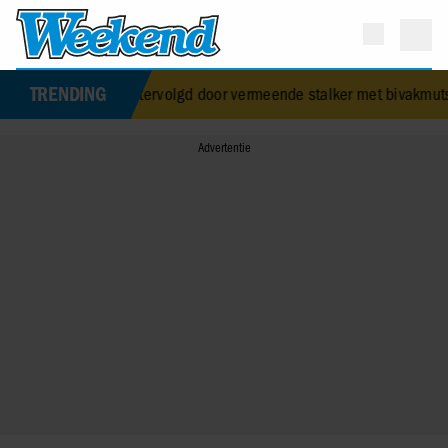
TRENDING
ins Andrew werd achtervolgd door vermeende stalker met bivakmuts