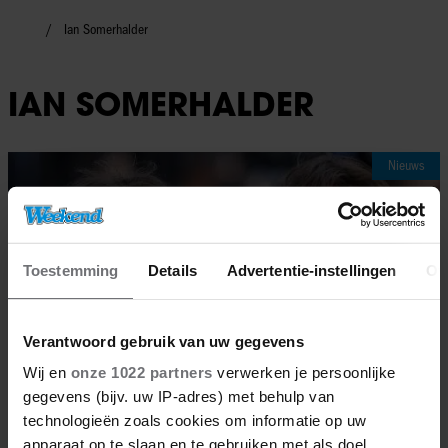
Ian Somerhalder
IAN SOMERHALDER
Nieuws
Toestemming
Details
Advertentie-instellingen
Ov
Verantwoord gebruik van uw gegevens
Wij en
onze 1022 partners
verwerken je persoonlijke
gegevens (bijv. uw IP-adres) met behulp van
technologieën zoals cookies om informatie op uw
apparaat op te slaan en te gebruiken met als doel