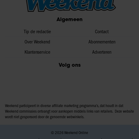
informatie over uw gebruik van onze site met onze
partners voor social media, adverteren en analyse. Deze
Algemeen
partners kunnen deze gegevens combineren met andere
informatie die u aan ze heeft verstrekt of die ze hebben
Tip de redactie
Contact
verzameld op basis van uw gebruik van hun services. U
gaat akkoord met onze cookies als u onze website blijft
Over Weekend
Abonnementen
gebruiken.
Klantenservice
Adverteren
Volg ons
Weekend participeert in diverse affiliate marketing programma’s, dat houdt in dat
Weekend commissies ontvangt voor aankopen middels links van retailers. Deze website
wordt niet gesponsord door de genoemde webwinkels.
© 2026 Weekend Online