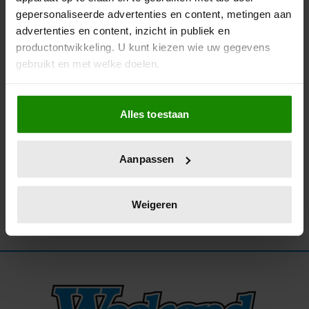
gepersonaliseerde advertenties en content, metingen aan
10/01/2023
advertenties en content, inzicht in publiek en
TWEEDE KIND OP KOMST VOOR
productontwikkeling. U kunt kiezen wie uw gegevens
ACTEURSKOPPEL NIKKI REED EN IAN
gebruikt en met welke doelen.
SOMERHALDER
Als u het toestaat, willen we ook graag:
Alles toestaan
Informatie verzamelen over uw geografische
locatie, die tot een paar meter nauwkeurig kan zijn
Uw apparaat identificeren door het actief te
Aanpassen
scannen op specifieke eigenschappen (fingerprinting)
Lees meer over hoe uw persoonlijke gegevens worden
verwerkt en stel uw voorkeuren in het
detailgedeelte
in.
Weigeren
U kunt uw toestemming op elk moment wijzigen of
intrekken in de Cookieverklaring.
We gebruiken cookies om content en advertenties te
personaliseren, om functies voor social media te bieden
en om ons websiteverkeer te analyseren. Ook delen we