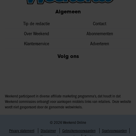
partners voor social media, adverteren en analyse. Deze
Algemeen
partners kunnen deze gegevens combineren met andere
informatie die u aan ze heeft verstrekt of die ze hebben
Tip de redactie
Contact
verzameld op basis van uw gebruik van hun services. U
Over Weekend
Abonnementen
gaat akkoord met onze cookies als u onze website blijft
Klantenservice
Adverteren
gebruiken.
Volg ons
Weekend participeert in diverse affiliate marketing programma’s, dat houdt in dat
Weekend commissies ontvangt voor aankopen middels links van retailers. Deze website
wordt niet gesponsord door de genoemde webwinkels.
© 2026 Weekend Online
Privacy statement
Disclaimer
Gebruikersvoorwaarden
Spelvoorwaarden