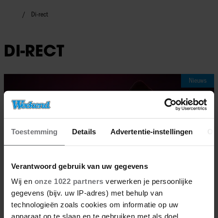
Di-rect
DI-RECT
Nieuws
Toestemming
Details
Advertentie-instellingen
Ov
Verantwoord gebruik van uw gegevens
Wij en
onze 1022 partners
verwerken je persoonlijke
gegevens (bijv. uw IP-adres) met behulp van
technologieën zoals cookies om informatie op uw
apparaat op te slaan en te gebruiken met als doel