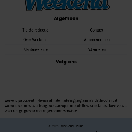
informatie over uw gebruik van onze site met onze
partners voor social media, adverteren en analyse. Deze
Algemeen
partners kunnen deze gegevens combineren met andere
informatie die u aan ze heeft verstrekt of die ze hebben
Tip de redactie
Contact
verzameld op basis van uw gebruik van hun services. U
gaat akkoord met onze cookies als u onze website blijft
Over Weekend
Abonnementen
gebruiken.
Klantenservice
Adverteren
Volg ons
Weekend participeert in diverse affiliate marketing programma’s, dat houdt in dat
Weekend commissies ontvangt voor aankopen middels links van retailers. Deze website
wordt niet gesponsord door de genoemde webwinkels.
© 2026 Weekend Online