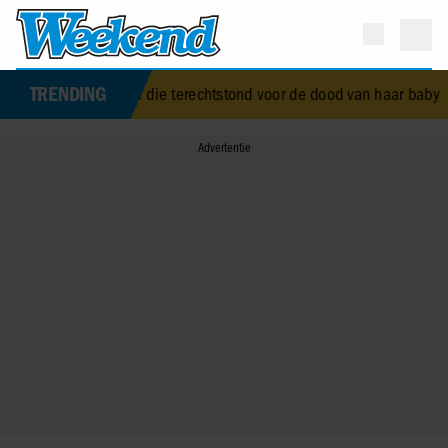
TRENDING
h Alice Wise, de royal die terechtstond voor de dood van haar baby