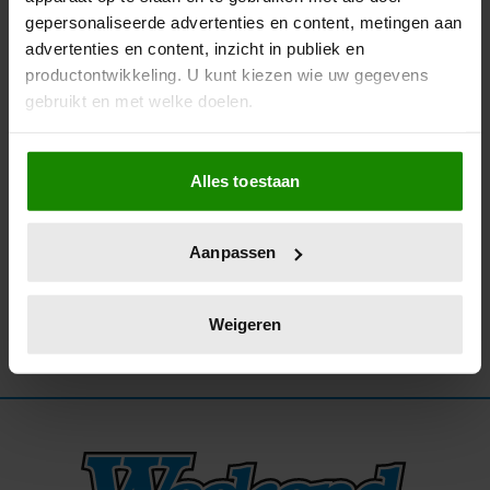
gepersonaliseerde advertenties en content, metingen aan
14/04/2025
advertenties en content, inzicht in publiek en
BROER DI-RECT-ZANGER MARCEL
productontwikkeling. U kunt kiezen wie uw gegevens
VEENENDAAL OVERLEDEN NA ZWAAR
gebruikt en met welke doelen.
VERKEERSONGEVAL
Als u het toestaat, willen we ook graag:
Alles toestaan
Informatie verzamelen over uw geografische
locatie, die tot een paar meter nauwkeurig kan zijn
Uw apparaat identificeren door het actief te
Aanpassen
scannen op specifieke eigenschappen (fingerprinting)
Lees meer over hoe uw persoonlijke gegevens worden
verwerkt en stel uw voorkeuren in het
detailgedeelte
in.
Weigeren
U kunt uw toestemming op elk moment wijzigen of
intrekken in de Cookieverklaring.
We gebruiken cookies om content en advertenties te
personaliseren, om functies voor social media te bieden
en om ons websiteverkeer te analyseren. Ook delen we