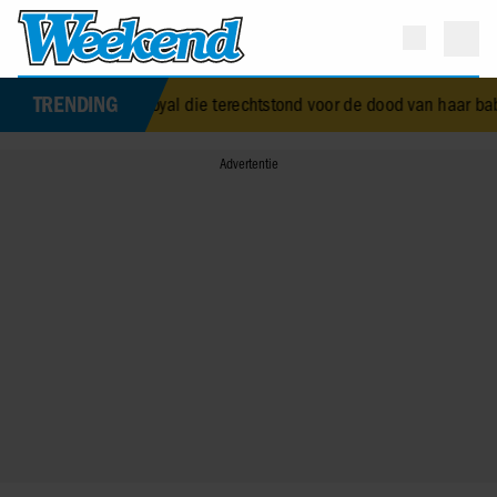
TRENDING
beth Alice Wise, de royal die terechtstond voor de dood van haar bab