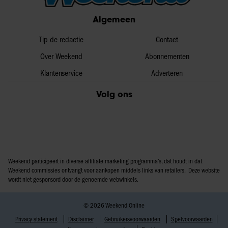
partners voor social media, adverteren en analyse. Deze
Algemeen
partners kunnen deze gegevens combineren met andere
informatie die u aan ze heeft verstrekt of die ze hebben
Tip de redactie
Contact
verzameld op basis van uw gebruik van hun services. U
Over Weekend
Abonnementen
gaat akkoord met onze cookies als u onze website blijft
Klantenservice
Adverteren
gebruiken.
Volg ons
Weekend participeert in diverse affiliate marketing programma’s, dat houdt in dat
Weekend commissies ontvangt voor aankopen middels links van retailers. Deze website
wordt niet gesponsord door de genoemde webwinkels.
© 2026 Weekend Online
Privacy statement
Disclaimer
Gebruikersvoorwaarden
Spelvoorwaarden